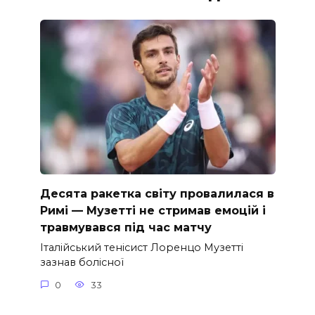
Десята ракетка світу провалилася в
Римі — Музетті не стримав емоцій і
травмувався під час матчу
Італійський тенісист Лоренцо Музетті
зазнав болісної
0
33