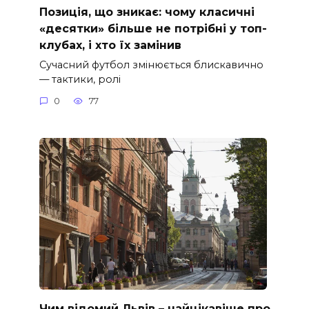
Позиція, що зникає: чому класичні
«десятки» більше не потрібні у топ-
клубах, і хто їх замінив
Сучасний футбол змінюється блискавично
— тактики, ролі
0
77
Чим відомий Львів – найцікавіше про