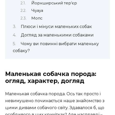
Йоркширський тер’єр
Чіуауа
Мопс
Плюси і мінуси маленьких собак
Догляд за маленькими собаками
Чому ви повинні вибрати маленьку
собаку?
Маленькая собачка порода:
огляд, характер, догляд
Маленькая собачка порода. Ось так просто і
невимушено починається наше знайомство з
цими дивами собачого світу. Здавалося б, що
особливого в цих крихітках? Але насправді –