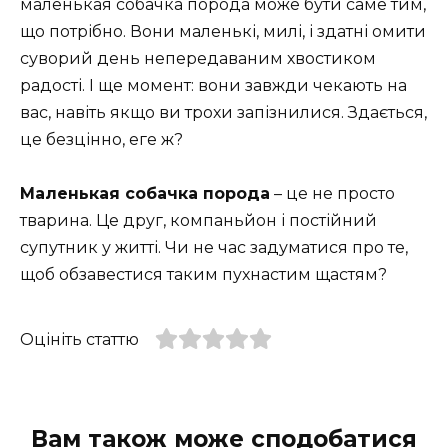
маленькая собачка порода може бути саме тим,
що потрібно. Вони маленькі, милі, і здатні омити
суворий день непередаваним хвостиком
радості. І ще момент: вони завжди чекають на
вас, навіть якщо ви трохи запізнилися. Здається,
це безцінно, еге ж?
Маленькая собачка порода
– це не просто
тварина. Це друг, компаньйон і постійний
супутник у житті. Чи не час задуматися про те,
щоб обзавестися таким пухнастим щастям?
Оцініть статтю
Вам також може сподобатися