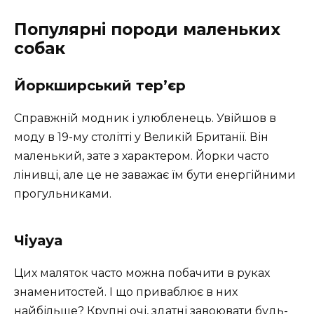
Популярні породи маленьких
собак
Йоркширський тер’єр
Справжній модник і улюбленець. Увійшов в
моду в 19-му столітті у Великій Британії. Він
маленький, зате з характером. Йорки часто
лінивці, але це не заважає їм бути енергійними
прогульниками.
Чіуауа
Цих маляток часто можна побачити в руках
знаменитостей. І що приваблює в них
найбільше? Крупні очі, здатні завоювати будь-