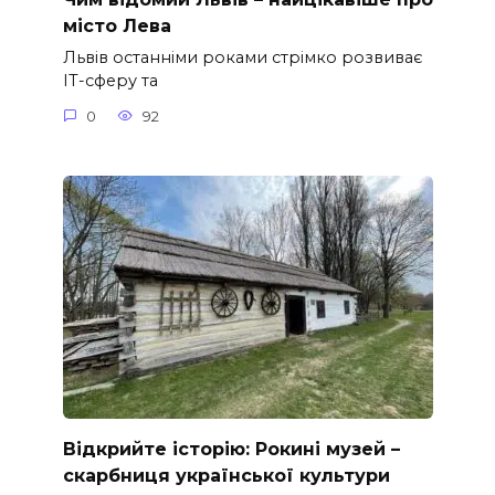
місто Лева
Львів останніми роками стрімко розвиває
ІТ-сферу та
0
92
Відкрийте історію: Рокині музей –
скарбниця української культури