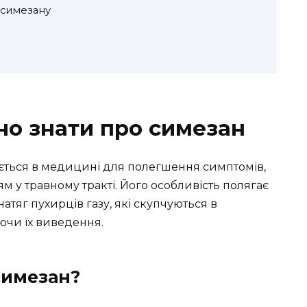
 симезану
но знати про симезан
ється в медицині для полегшення симптомів,
м у травному тракті. Його особливість полягає
тяг пухирців газу, які скупчуються в
ючи їх виведення.
симезан?