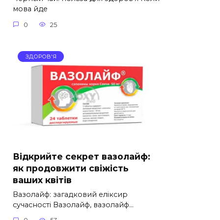
мова йде
0
25
ЗДОРОВ'Я
Відкрийте секрет вазолайф:
як продовжити свіжість
ваших квітів
Вазолайф: загадковий еліксир
сучасності Вазолайф, вазолайф…