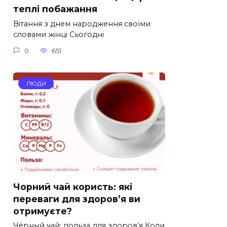
теплі побажання
Вітання з днем народження своїми
словами жінці Сьогодні
0
651
ЛЮДИ
Чорний чай користь: які
переваги для здоров’я ви
отримуєте?
Чёрный чай: польза для здоров’я Коли