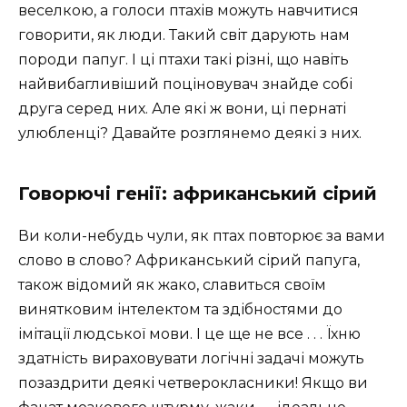
веселкою, а голоси птахів можуть навчитися
говорити, як люди. Такий світ дарують нам
породи папуг. І ці птахи такі різні, що навіть
найвибагливіший поціновувач знайде собі
друга серед них. Але які ж вони, ці пернаті
улюбленці? Давайте розглянемо деякі з них.
Говорючі генії: африканський сірий
Ви коли-небудь чули, як птах повторює за вами
слово в слово? Африканський сірий папуга,
також відомий як жако, славиться своїм
винятковим інтелектом та здібностями до
імітації людської мови. І це ще не все . . . Їхню
здатність вираховувати логічні задачі можуть
позаздрити деякі четверокласники! Якщо ви