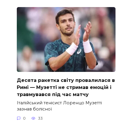
Десята ракетка світу провалилася в
Римі — Музетті не стримав емоцій і
травмувався під час матчу
Італійський тенісист Лоренцо Музетті
зазнав болісної
0
33