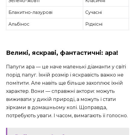
Зелено-жовті
Класичні
Блакитно-лазурові
Сучасні
Альбінос
Рідкісні
Великі, яскраві, фантастичні: ара!
Папуги ара — це наче маленькі діаманти у світі
порід папуг. Їхній розмір і яскравість важко не
помітити. Але навіть ще більше захоплює їхній
характер. Вони — справжні актори: можуть
виживати у дикій природі, а можуть і стати
зірками в домашньому колі. Щоправда,
потребують уваги. І часом, вимагають її голосно.