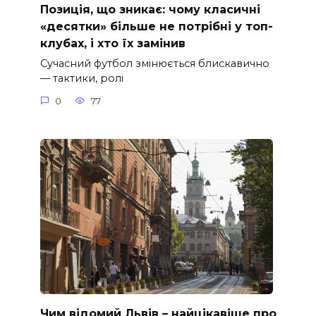
Позиція, що зникає: чому класичні
«десятки» більше не потрібні у топ-
клубах, і хто їх замінив
Сучасний футбол змінюється блискавично
— тактики, ролі
0
77
Чим відомий Львів – найцікавіше про