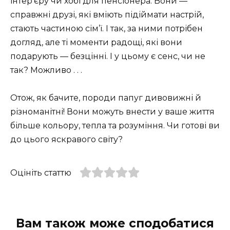
інтер’єру чи хобі для пенсіонера. Вони —
справжні друзі, які вміють підіймати настрій,
стають частиною сім’ї. І так, за ними потрібен
догляд, але ті моменти радощі, які вони
подарують — безцінні. І у цьому є сенс, чи не
так? Можливо . . .
Отож, як бачите, породи папуг дивовижні й
різноманітні! Вони можуть внести у ваше життя
більше кольору, тепла та розуміння. Чи готові ви
до цього яскравого світу?
Оцініть статтю
Вам також може сподобатися