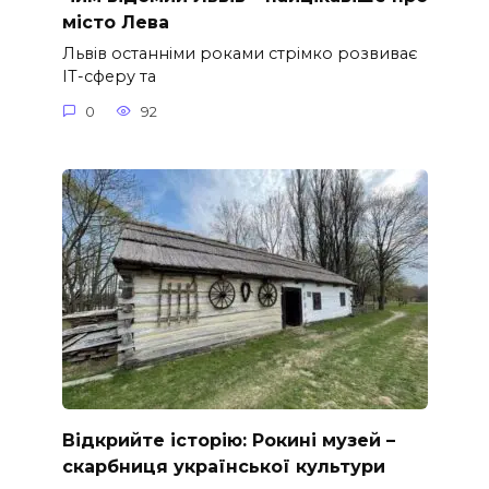
місто Лева
Львів останніми роками стрімко розвиває
ІТ-сферу та
0
92
Відкрийте історію: Рокині музей –
скарбниця української культури