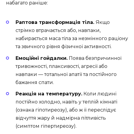
набагато раніше:
Раптова трансформація тіла.
Якщо
стрімко втрачається або, навпаки,
набирається маса тіла за незмінного раціону
та звичного рівня фізичної активності.
Емоційні гойдалки.
Поява безпричинної
тривожності, плаксивості, агресії або
навпаки — тотальної апатії та постійного
бажання спати.
Реакція на температуру.
Коли людині
постійно холодно, навіть у теплій кімнаті
(ознака гіпотиреозу), або ж її переслідує
відчуття жару й надмірна пітливість
(симптом гіпертиреозу).