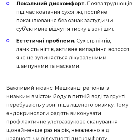
Локальний дискомфорт.
Поява труднощів
під час ковтання сухої їжі, постійне
покашлювання без ознак застуди чи
суб’єктивне відчуття тиску в зоні шиї.
Естетичні проблеми.
Сухість ліктів,
ламкість нігтів, активне випадіння волосся,
яке не зупиняється лікувальними
шампунями та масками.
Важливий нюанс: Мешканці регіонів із
низьким вмістом йоду в питній воді та ґрунті
перебувають у зоні підвищеного ризику. Тому
ендокринологи радять виконувати
профілактичне ультразвукове сканування
щонайменше раз на рік, незалежно від
наявності чи відсутності дискомфорту.