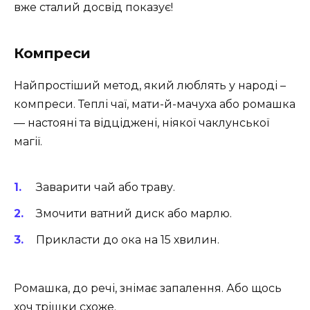
вже сталий досвід показує!
Компреси
Найпростіший метод, який люблять у народі –
компреси. Теплі чаї, мати-й-мачуха або ромашка
— настояні та відціджені, ніякої чаклунської
магії.
Заварити чай або траву.
Змочити ватний диск або марлю.
Прикласти до ока на 15 хвилин.
Ромашка, до речі, знімає запалення. Або щось
хоч трішки схоже.