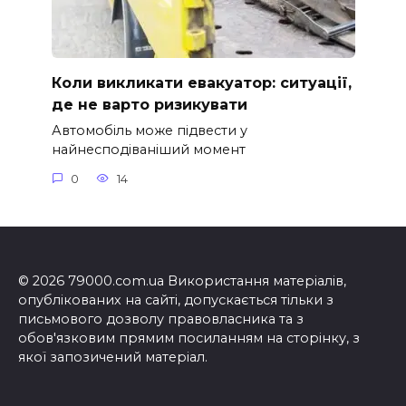
Коли викликати евакуатор: ситуації,
де не варто ризикувати
Автомобіль може підвести у
найнесподіваніший момент
0
14
© 2026 79000.com.ua Використання матеріалів,
опублікованих на сайті, допускається тільки з
письмового дозволу правовласника та з
обов'язковим прямим посиланням на сторінку, з
якої запозичений матеріал.