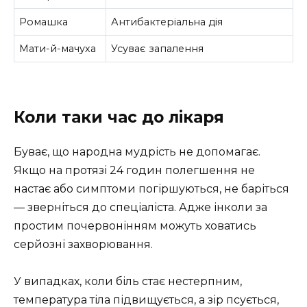
Ромашка
Антибактеріальна дія
Мати-й-мачуха
Усуває запалення
Коли таки час до лікаря
Буває, що народна мудрість не допомагає.
Якщо на протязі 24 годин полегшення не
настає або симптоми погіршуються, не баріться
— зверніться до спеціаліста. Адже інколи за
простим почервонінням можуть ховатись
серйозні захворювання.
У випадках, коли біль стає нестерпним,
температура тіла підвищується, а зір псується,