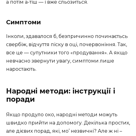
а потім а-тіш — і вже сльозиться.
Симптоми
Інколи, здавалося б, безпричинно починаєтьсь
свербіж, відчуття піску в оці, почервоніння. Так,
все це — супутники того «продування». А якщо
невчасно звернути увагу, симптоми лише
наростають.
Народні методи: інструкції і
поради
Якщо продуло око, народні методи можуть
швидко прийти на допомогу. Декілька простих,
але дієвих порад, які, мо’ незвичні? Але ж ні –