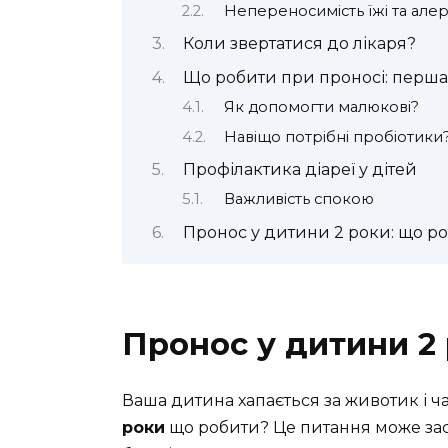
Непереносимість їжі та алерг
Коли звертатися до лікаря?
Що робити при проносі: перш
Як допомогти малюкові?
Навіщо потрібні пробіотики
Профілактика діареї у дітей
Важливість спокою
Пронос у дитини 2 роки: що ро
Пронос у дитини 2
Ваша дитина хапається за животик і ч
роки
що робити? Це питання може зас