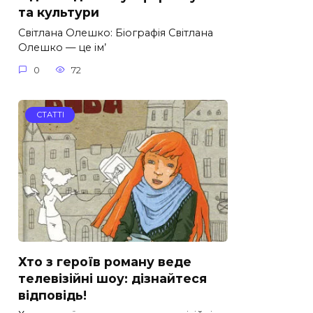
та культури
Світлана Олешко: Біографія Світлана
Олешко — це ім’
0
72
СТАТТІ
Хто з героїв роману веде
телевізійні шоу: дізнайтеся
відповідь!