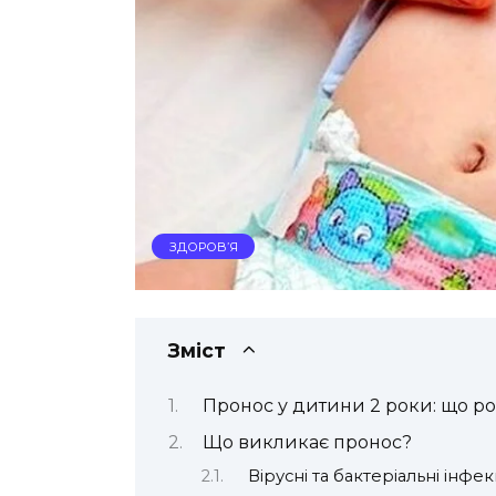
ЗДОРОВ’Я
Зміст
Пронос у дитини 2 роки: що р
Що викликає пронос?
Вірусні та бактеріальні інфекц