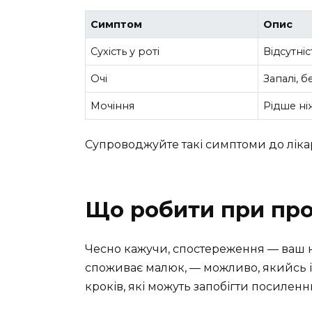
Симптом
Опис
Сухість у роті
Відсутніс
Очі
Запалі, б
Мочіння
Рідше ні
Супроводжуйте такі симптоми до ліка
Що робити при про
Чесно кажучи, спостереження — ваш н
споживає малюк, — можливо, якийсь із
кроків, які можуть запобігти посиленн