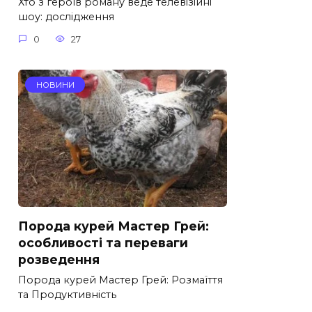
Хто з героїв роману веде телевізійні
шоу: дослідження
0
27
НОВИНИ
Порода курей Мастер Грей:
особливості та переваги
розведення
Порода курей Мастер Грей: Розмаїття
та Продуктивність