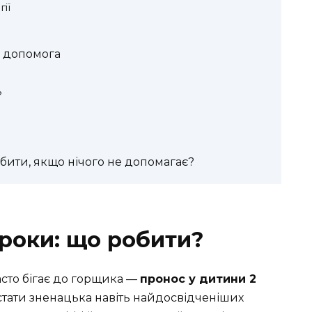
ії
а допомога
?
бити, якщо нічого не допомагає?
 роки: що робити?
асто бігає до горщика —
пронос у дитини 2
тати зненацька навіть найдосвідченіших