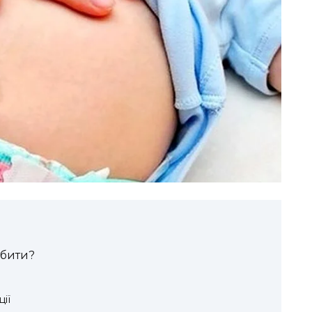
обити?
ії