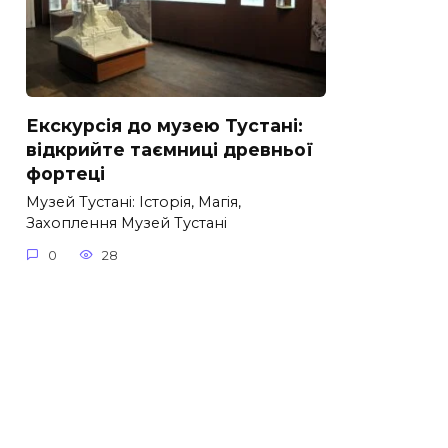
Екскурсія до музею Тустані:
відкрийте таємниці древньої
фортеці
Музей Тустані: Історія, Магія,
Захоплення Музей Тустані
0
28