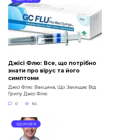
Джісі Флю: Все, що потрібно
знати про вірус та його
симптоми
Джісі Флю: Вакцина, Що Захищає Від
Грипу Джісі Флю
0
64
ЗДОРОВ'Я