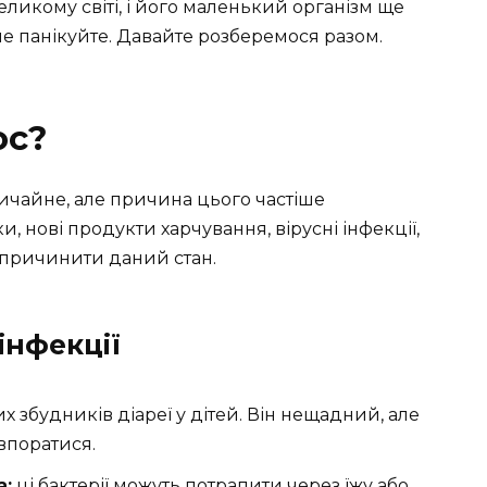
еликому світі, і його маленький організм ще
не панікуйте. Давайте розберемося разом.
ос?
вичайне, але причина цього частіше
, нові продукти харчування, вірусні інфекції,
 спричинити даний стан.
 інфекції
збудників діареї у дітей. Він нещадний, але
впоратися.
а:
ці бактерії можуть потрапити через їжу або