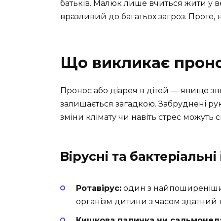
батьків. Малюк лише вчиться жити у в
вразливий до багатьох загроз. Проте, 
Що викликає прон
Пронос або діарея в дітей — явище з
залишається загадкою. Забруднені руки
зміни клімату чи навіть стрес можуть
Вірусні та бактеріальні
Ротавірус:
один з найпоширеніших 
організм дитини з часом здатний 
Кишкова паличка чи сальмонел