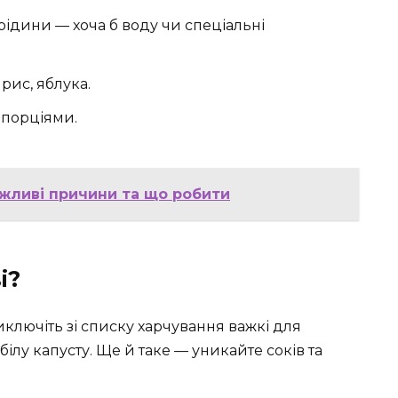
 рідини — хоча б воду чи спеціальні
 рис, яблука.
 порціями.
ожливі причини та що робити
і?
иключіть зі списку харчування важкі для
ілу капусту. Ще й таке — уникайте соків та