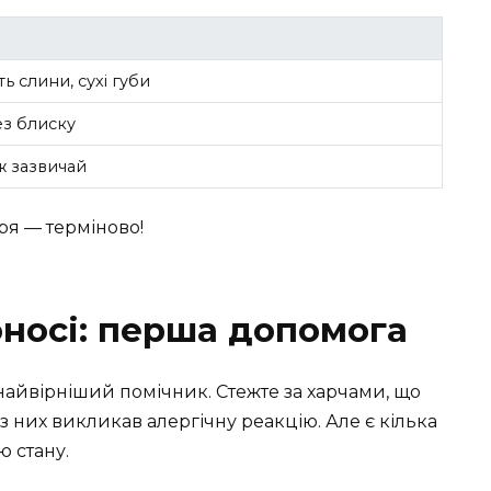
ть слини, сухі губи
ез блиску
ж зазвичай
ря — терміново!
носі: перша допомога
айвірніший помічник. Стежте за харчами, що
 них викликав алергічну реакцію. Але є кілька
ю стану.