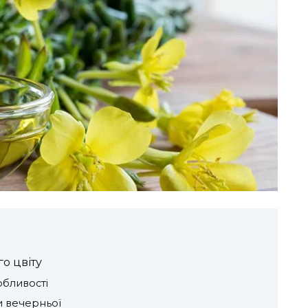
о цвіту
обливості
и вечерньої