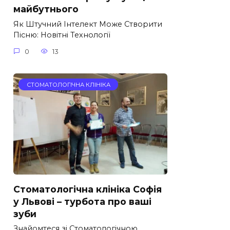
майбутнього
Як Штучний Інтелект Може Створити
Пісню: Новітні Технології
0
13
СТОМАТОЛОГІЧНА КЛІНІКА
Стоматологічна клініка Софія
у Львові – турбота про ваші
зуби
Знайомтеся зі Стоматологічною