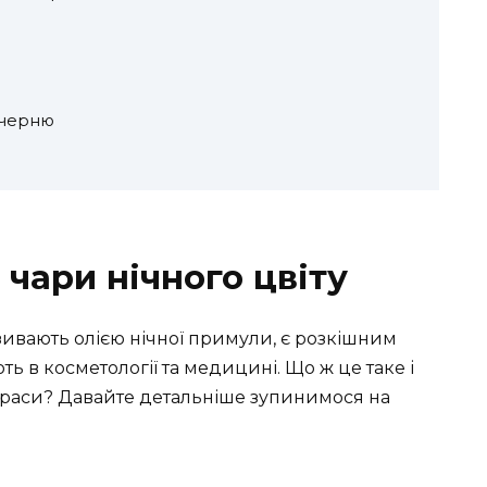
ечерню
чари нічного цвіту
азивають олією нічної примули, є розкішним
ь в косметології та медицині. Що ж це таке і
 краси? Давайте детальніше зупинимося на