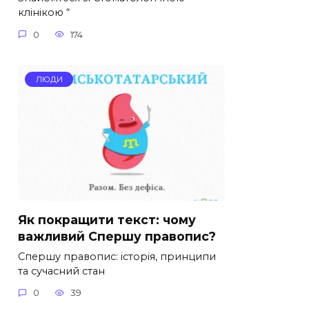
клінікою “
0
174
ЛЮДИ
Як покращити текст: чому
важливий Спершу правопис?
Спершу правопис: історія, принципи
та сучасний стан
0
39