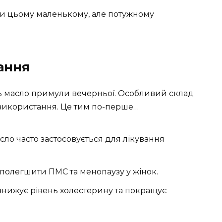
яки цьому маленькому, але потужному
ання
ють масло примули вечерньої. Особливий склад
використання. Це тим по-перше…
сло часто застосовується для лікування
полегшити ПМС та менопаузу у жінок.
знижує рівень холестерину та покращує