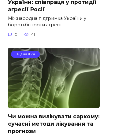
України: співпраця у протидії
агресії Росії
Міжнародна підтримка України у
боротьбі проти агресії
0
41
ЗДОРОВ'Я
Чи можна вилікувати саркому:
сучасні методи лікування та
прогнози