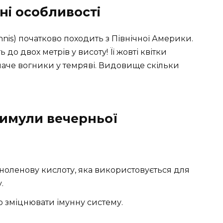
ні особливості
nnis) початково походить з Північної Америки.
 до двох метрів у висоту! Її жовті квітки
наче вогники у темряві. Видовище скільки
римули вечерньої
ноленову кислоту, яка використовується для
.
ю зміцнювати імунну систему.