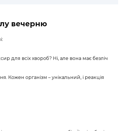
улу вечерню
і:
ир для всіх хвороб? Ні, але вона має безліч
я. Кожен організм – унікальний, і реакція