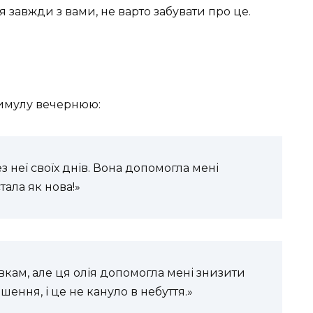
 завжди з вами, не варто забувати про це.
римулу вечернюю:
ез неї своїх днів. Вона допомогла мені
ала як нова!»
авкам, але ця олія допомогла мені знизити
ення, і це не кануло в небуття.»