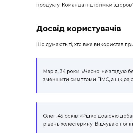
продукту. Команда підтримки здоров’я
Досвід користувачів
Що думають ті, хто вже використав п
Марія, 34 роки: «Чесно, не згадую б
зменшити симптоми ПМС, а шкіра ст
Олег, 45 років: «Рідко довіряю доб
рівень холестерину. Відчуваю поліпш