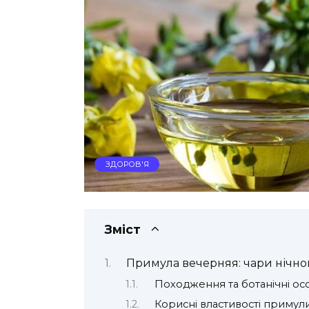
ЗДОРОВ'Я
Зміст
Примула вечерняя: чари нічног
Походження та ботанічні ос
Корисні властивості примул