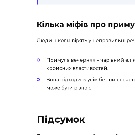
Кілька міфів про прим
Люди інколи вірять у неправильні реч
Примула вечерняя – чарівний елікс
корисних властивостей.
Вона підходить усім без виключенн
може бути різною.
Підсумок