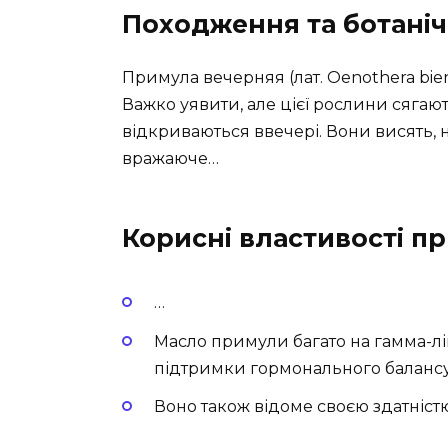
Походження та ботаніч
Примула вечерняя (лат. Oenothera bie
Важко уявити, але цієї рослини сягають
відкриваються ввечері. Вони висять, 
вражаюче…
Корисні властивості п
…
Масло примули багато на гамма-лі
підтримки гормонального балансу
Воно також відоме своєю здатніст