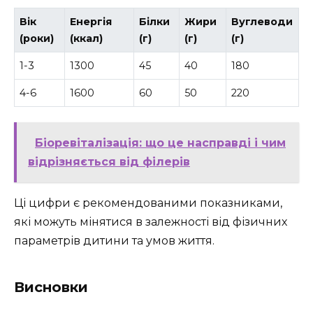
Вік
Енергія
Білки
Жири
Вуглеводи
(роки)
(ккал)
(г)
(г)
(г)
1-3
1300
45
40
180
4-6
1600
60
50
220
Біоревіталізація: що це насправді і чим
відрізняється від філерів
Ці цифри є рекомендованими показниками,
які можуть мінятися в залежності від фізичних
параметрів дитини та умов життя.
Висновки