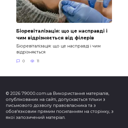
Біоревіталізація: що це насправді і
чим відрізняється від філерів
Біоревіталізація: що це насправді і чим
відрізняється
0
11
© 2026 79000.com.ua Використання матеріалів,
опублікованих на сайті, допускається тільки з
письмового дозволу правовласника та з
обов'язковим прямим посиланням на сторінку, з
якої запозичений матеріал.