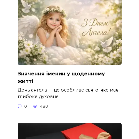
Значення іменин у щоденному
житті
День ангела — це особливе свято, яке має
глибоке духовне
0
480