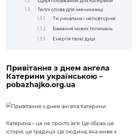
Щирі побажання для Катерини
Теплі слова для іменинниці
Ти унікальна і неповторна!
Бажання нових починань
Енергія твоєї душі
Привітання з днем ангела
Катерини українською –
pobazhajko.org.ua
Катерина – це не просто ім’я. Це образ, це
історія, це традиції. Це людина, яка живе з