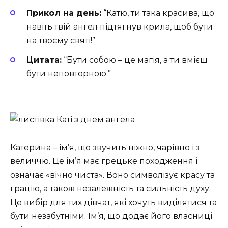
Прикол на день:
“Катю, ти така красива, що
навіть твій ангел підтягнув крила, щоб бути
на твоєму святі!”
Цитата:
“Бути собою – це магія, а ти вмієш
бути неповторною.”
Катерина – ім’я, що звучить ніжно, чарівно і з
величчю. Це ім’я має грецьке походження і
означає «вічно чиста». Воно символізує красу та
грацію, а також незалежність та сильність духу.
Це вибір для тих дівчат, які хочуть виділятися та
бути незабутніми. Ім’я, що додає його власниці