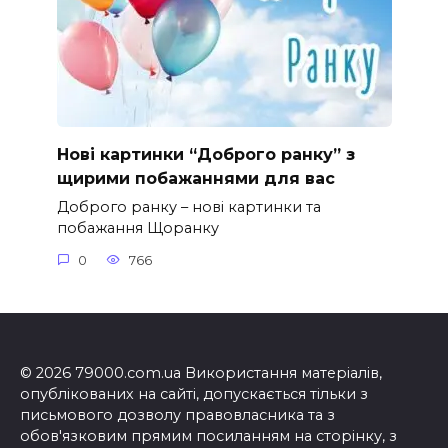
Нові картинки “Доброго ранку” з
щирими побажаннями для вас
Доброго ранку – нові картинки та
побажання Щоранку
0
766
© 2026 79000.com.ua Використання матеріалів,
опублікованих на сайті, допускається тільки з
письмового дозволу правовласника та з
обов'язковим прямим посиланням на сторінку, з