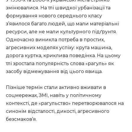
змінювалися. На тлі швидкої урбанізації та
формування нового середнього класу
з’явилося багато людей, що мали матеріальні
ресурси, але не мали культурного підґрунтя.
Одночасно виникла потреба в простих,
агресивних моделях успіху: крута машина,
дорога куртка, криклива поведінка. На цьому
тлі зростала популярність слова «рагуль» як
засобу відмежування від цього явища.
Пізніше термін стали активно вживати в
соцмережах, ЗМІ, навіть у політичному
контексті, де «рагульство» перетворювалося на
синонім відсталості, дикості, агресивного
безсмаков’я.