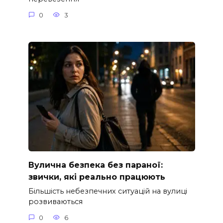
0
3
Вулична безпека без параної:
звички, які реально працюють
Більшість небезпечних ситуацій на вулиці
розвиваються
0
6