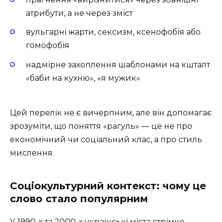
атрибути, а не через зміст
вульгарні жарти, сексизм, ксенофобія або
гомофобія
надмірне захоплення шаблонами на кшталт
«баби на кухню», «я мужик»
Цей перелік не є вичерпним, але він допомагає
зрозуміти, що поняття «рагуль» — це не про
економічний чи соціальний клас, а про стиль
мислення.
Соціокультурний контекст: чому це
слово стало популярним
У 1990-х та 2000-х українські міста стрімко