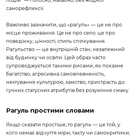
подій” — голосно, нахабно, без жодної
саморефлексії.
Важливо зазначити, що «рагуль» — це не про
місце проживання. Це не про село; це про
поведінку, цінності, стиль спілкування.
Рагульство — це внутрішній стан, незалежний
від будинку чи освіти. Цей образ часто
супроводжується такими рисами, як показне
багатство, агресивна самовпевненість,
нехтування культурою, хамство, пристрасть до
гучних статусних атрибутів без розуміння смаку.
Рагуль простими словами
Якщо сказати простіше, то рагуль — це той, у
кого немає відчуття міри, такту чи самокритики,