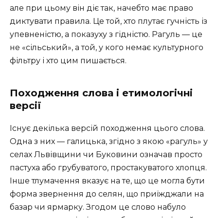
але при цьому він діє так, начебто має право
диктувати правила. Це той, хто плутає гучність із
упевненістю, а показуху з гідністю. Рагуль — це
не «сільський», а той, у кого немає культурного
фільтру і хто цим пишається.
Походження слова і етимологічні
версії
Існує декілька версій походження цього слова.
Одна з них — галицька, згідно з якою «рагуль» у
селах Львівщини чи Буковини означав просто
пастуха або грубуватого, простакуватого хлопця.
Інше тлумачення вказує на те, що це могла бути
форма звернення до селян, що приїжджали на
базар чи ярмарку. Згодом це слово набуло