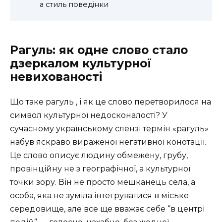
а стиль поведінки
Рагуль: як одне слово стало
дзеркалом культурної
невихованості
Що таке рагуль , і як це слово перетворилося на
символ культурної недосконалості? У
сучасному українському слензі термін «рагуль»
набув яскраво вираженої негативної конотації.
Це слово описує людину обмежену, грубу,
провінційну не з географічної, а культурної
точки зору. Він не просто мешканець села, а
особа, яка не зуміла інтегруватися в міське
середовище, але все ще вважає себе “в центрі