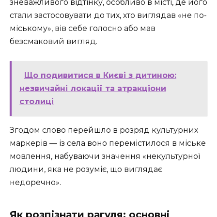
зневажливого відтінку, особливо в місті, де його
стали застосовувати до тих, хто виглядав «не по-
міському», вів себе голосно або мав
безсмаковий вигляд.
Що подивитися в Києві з дитиною:
незвичайні локації та атракціони
столиці
Згодом слово перейшло в розряд культурних
маркерів — із села воно перемістилося в міське
мовлення, набуваючи значення «некультурної
людини, яка не розуміє, що виглядає
недоречно».
Як розпізнати рагуля: основні