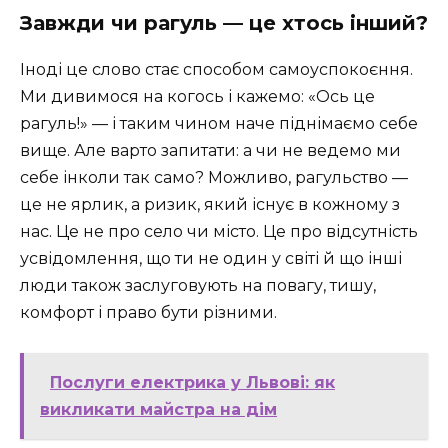
Завжди чи рагуль — це хтось інший?
Іноді це слово стає способом самоуспокоєння.
Ми дивимося на когось і кажемо: «Ось це
рагуль!» — і таким чином наче піднімаємо себе
вище. Але варто запитати: а чи не ведемо ми
себе інколи так само? Можливо, рагульство —
це не ярлик, а ризик, який існує в кожному з
нас. Це не про село чи місто. Це про відсутність
усвідомлення, що ти не один у світі й що інші
люди також заслуговують на повагу, тишу,
комфорт і право бути різними.
Послуги електрика у Львові: як
викликати майстра на дім