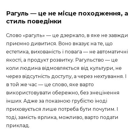
Рагуль — це не місце походження, а
стиль поведінки
Слово «рагуль» — це дзеркало, в яке не завжди
приємно дивитися. Воно вказує на те, що
естетика, вихованість і повага — не автоматичні
якості, а продукт розвитку. Рагульство — це
коли людина відмовляється від культури, не
через відсутність доступу, а через нехтування. І
в той же час — це слово, яке варто
використовувати обережно, без знецінення
інших. Адже за показною грубістю іноді
приховується лише потреба бути почутим. І
тоді, замість ярлика, можливо, варто подати
приклад.