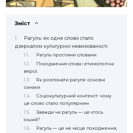
Зміст
Рагуль: як одне слово стало
дзеркалом культурної невихованості
Рагуль простими словами
Походження слова і етимологічні
версії
Як розпізнати рагуля: основні
ознаки
Соціокультурний контекст: чому
це слово стало популярним
Завжди чи рагуль — це хтось
інший?
Рагуль — це не місце походження,