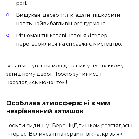
роті.
Вишукані десерти, які здатні підкорити
навіть найвибагливішого гурмана.
Різноманітні кавові напої, які тепер
перетворилися на справжнє мистецтво.
Їх найменування мов дзвоник у львівському
затишному дворі. Просто зупинись і
насолодись моментом!
Особлива атмосфера: ні з чим
незрівнянний затишок
І ось ти сидиш у “Вероніці”, тишком розглядаєш
інтер’єр. Величезні панорамні вікна, крізь які