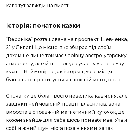
кава тут завжди на висоті.
Історія: початок казки
“Вероніка” розташована на проспекті Шевченка,
21 у Львові. Це місце, яке збирає під своїм
дахом не лише тримає чарівну австро-угорську
атмосферу, але й пропонує сучасну українську
кухню. Неймовірно, як історія цього місця
буквально пропитується в кожній його деталі…
Спочатку це була просто невелика кав’ярня, але
завдяки неймовірній праці її власників, вона
виросла в справжній магнетичний куточок, де
кожен знайде для себе щось привабливе. Уяви
собі: ніжний шум міста поза вікнами, запах