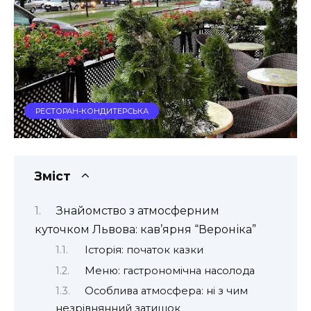
РЕСТОРАН-КОНДИТЕРСЬКА
Зміст
Знайомство з атмосферним
куточком Львова: кав’ярня “Вероніка”
Історія: початок казки
Меню: гастрономічна насолода
Особлива атмосфера: ні з чим
незрівнянний затишок