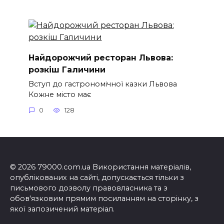
Найдорожчий ресторан Львова:
розкіш Галичини
Вступ до гастрономічної казки Львова
Кожне місто має
0
128
© 2026 79000.com.ua Використання матеріалів,
опублікованих на сайті, допускається тільки з
письмового дозволу правовласника та з
обов'язковим прямим посиланням на сторінку, з
якої запозичений матеріал.