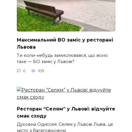
Максимальний BO заміс у ресторані
Львова
Ти коли-небудь замислювався, що воно
таке — БО заміс у Львові?
0
109
Ресторан “Селям” у Львові: відчуйте
смак сходу
Духовна Одиссея: Селям у Львові Львів, це
місто з багатовіковою