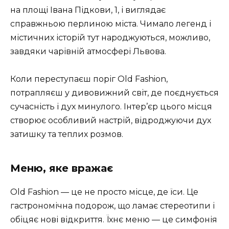
на площі Івана Підкови, 1, і виглядає
справжньою перлиною міста. Чимало легенд і
містичних історій тут народжуються, можливо,
завдяки чарівній атмосфері Львова.
Коли переступаєш поріг Old Fashion,
потрапляєш у дивовижний світ, де поєднується
сучасність і дух минулого. Інтер’єр цього місця
створює особливий настрій, відроджуючи дух
затишку та теплих розмов.
Меню, яке вражає
Old Fashion — це не просто місце, де їси. Це
гастрономічна подорож, що ламає стереотипи і
обіцяє нові відкриття. Їхнє меню — це симфонія