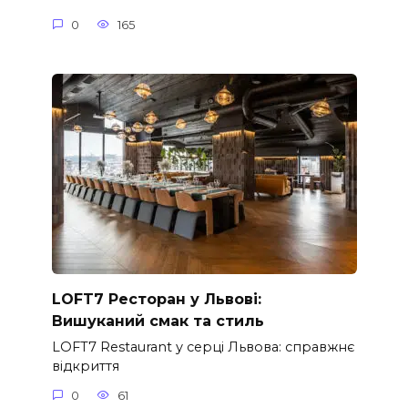
0
165
LOFT7 Ресторан у Львові:
Вишуканий смак та стиль
LOFT7 Restaurant у серці Львова: справжнє
відкриття
0
61