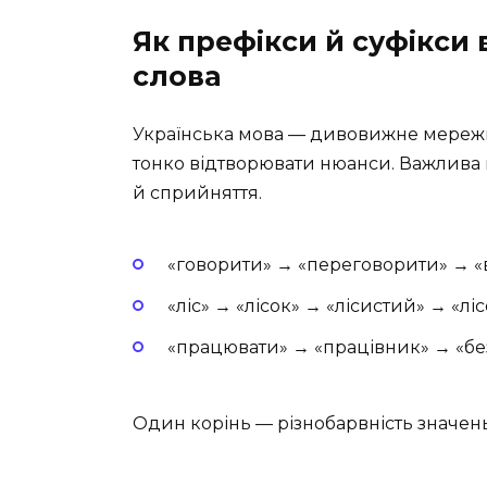
Як префікси й суфікси
слова
Українська мова — дивовижне мережи
тонко відтворювати нюанси. Важлива к
й сприйняття.
«говорити» → «переговорити» → 
«ліс» → «лісок» → «лісистий» → «лі
«працювати» → «працівник» → «бе
Один корінь — різнобарвність значень.