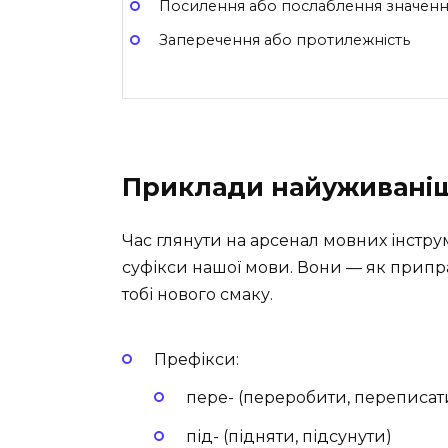
Посилення або послаблення значен
Заперечення або протилежність
Приклади найуживаніши
Час глянути на арсенал мовних інстру
суфікси нашої мови. Вони — як припра
тобі нового смаку.
Префікси:
пере- (переробити, переписат
під- (підняти, підсунути)