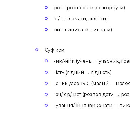
роз- (розповісти, розгорнути)
з-/с- (зламати, склеїти)
ви- (виписати, вигнати)
Суфікси:
-ик/-ник (учень → учасник, гр
-ість (гідний → гідність)
-еньк-/есеньк- (малий → мале
-ач/-яр/-ист (розповідати → роз
-ування/-іння (виконати → ви