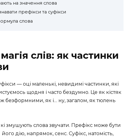
вають на значення слова
навати префікси та суфікси
формула слова
магія слів: як частинки
ви
суфікси — оці маленькі, невидимі частинки, які
истуємось щодня і часто бездумно. Це як кістяк
и ж безформними, як і… ну, загалом, як тюлень
 які змушують слова звучати. Префікс може бути
його дію, напрямок, сенс. Суфікс, натомість,