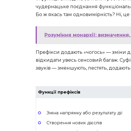
чудернацьке поєднання функціонально
Бо ж якась там одновимірність? Ні, це
Розуміння монархії: визначення,
Префікси додають «чогось» — зміни дії
відкидати увесь сенсовий багаж. Суфі
звуків — зменшують, пестять, додають
Функції префіксів
Зміна напрямку або результату дії
Створення нових дієслів