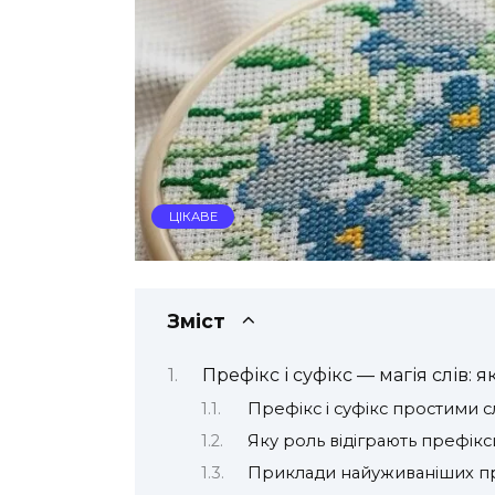
ЦІКАВЕ
Зміст
Префікс і суфікс — магія слів:
Префікс і суфікс простими 
Яку роль відіграють префікси
Приклади найуживаніших преф