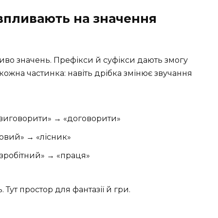
 впливають на значення
во значень. Префікси й суфікси дають змогу
ожна частинка: навіть дрібка змінює звучання
«виговорити» → «договорити»
совий» → «лісник»
зробітний» → «праця»
 Тут простор для фантазії й гри.