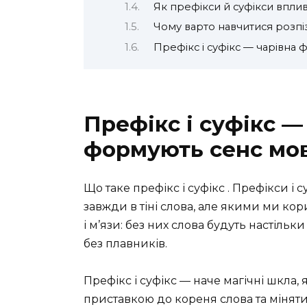
Як префікси й суфікси впли
Чому варто навчитися розпіз
Префікс і суфікс — чарівна 
Префікс і суфікс — 
формують сенс мо
Що таке префікс і суфікс . Префікси і 
завжди в тіні слова, але якими ми кор
і м’язи: без них слова будуть настільк
без плавників.
Префікс і суфікс — наче магічні шкла,
приставкою до кореня слова та міняти 