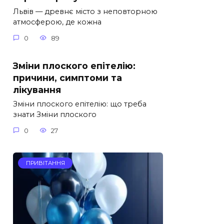
Львів — древнє місто з неповторною
атмосферою, де кожна
0
89
Зміни плоского епітелію:
причини, симптоми та
лікування
Зміни плоского епітелію: що треба
знати Зміни плоского
0
27
ПРИВІТАННЯ