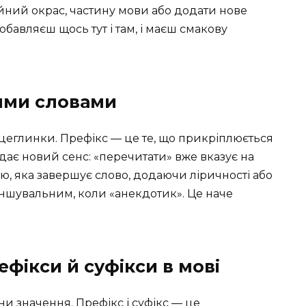
ний окрас, частину мови або додати нове
добавляєш щось тут і там, і маєш смакову
тими словами
і цеглинки. Префікс — це те, що прикріплюється
надає новий сенс: «перечитати» вже вказує на
ною, яка завершує слово, додаючи ліричності або
меншувальним, коли «анекдотик». Це наче
ефікси й суфікси в мові
іни значення. Префікс і суфікс — це