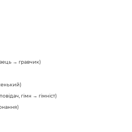
авець → гравчик)
сенький)
повідач, гімн → гімніст)
конання)