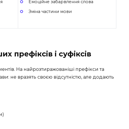
ня
Емоційне забарвлення слова
Зміна частини мови
х префіксів і суфіксів
ментів. На найрозтиражованіші префікси та
ви: не вразять своєю відсутністю, але додають
и)