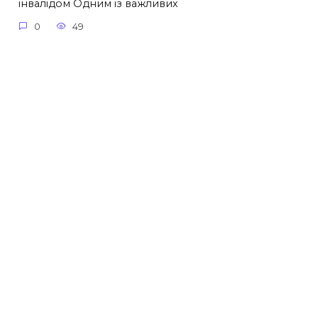
інвалідом Одним із важливих
0
49