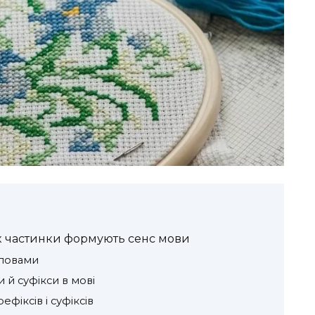
 як частинки формують сенс мови
словами
 й суфікси в мові
іксів і суфіксів