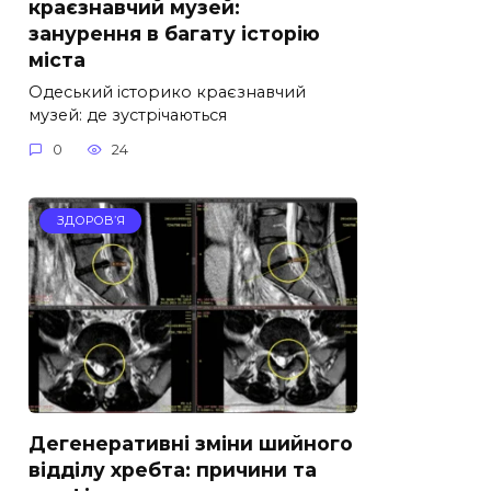
краєзнавчий музей:
занурення в багату історію
міста
Одеський історико краєзнавчий
музей: де зустрічаються
0
24
ЗДОРОВ’Я
Дегенеративні зміни шийного
відділу хребта: причини та