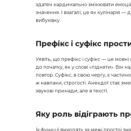
здатен кардинально змінювати емоцій
значення. І взагалі, це як кулінарія — 
вибухівку.
Префікс і суфікс прос
Уявіть, що префікс і суфікс — це мовн
до початку, як у слові «підняти». Він 
повтор. Суфікс, в свою чергу, є части
ж навпаки, строгості. Анекдот стає з
звукові принади, але в тексті.
Яку роль відіграють пр
Їх функції виходять за межі простої зм