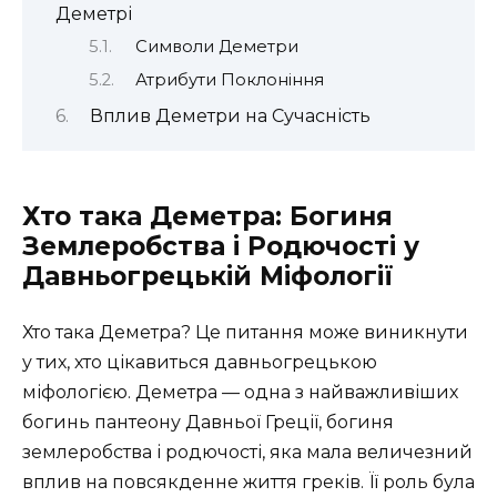
Деметрі
Символи Деметри
Атрибути Поклоніння
Вплив Деметри на Сучасність
Хто така Деметра: Богиня
Землеробства і Родючості у
Давньогрецькій Міфології
Хто така Деметра? Це питання може виникнути
у тих, хто цікавиться давньогрецькою
міфологією. Деметра — одна з найважливіших
богинь пантеону Давньої Греції, богиня
землеробства і родючості, яка мала величезний
вплив на повсякденне життя греків. Її роль була