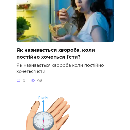
Як називається хвороба, коли
постійно хочеться їсти?
Як називається хвороба коли постійно
хочеться їсти
0
96