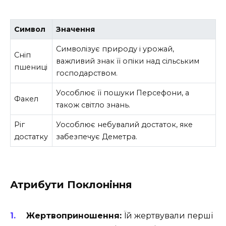
Символ
Значення
Символізує природу і урожай,
Сніп
важливий знак її опіки над сільським
пшениці
господарством.
Уособлює її пошуки Персефони, а
Факел
також світло знань.
Ріг
Уособлює небувалий достаток, яке
достатку
забезпечує Деметра.
Атрибути Поклоніння
Жертвоприношення:
Їй жертвували перші