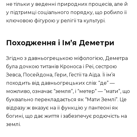
не тільки у веденні природних процесів, але й
у підтримці соціального порядку, що робило її
ключовою фігурою у релігії та культурі.
Походження і Ім’я Деметри
Згідно з давньогрецькою міфологією, Деметра
була дочкою титанів Кроноса і Реї, сестрою
Зевса, Посейдона, Гери, Гестії та Аїда. Її ім’я
походить від давньогрецьких слів: “де” —
можливо, означає “земля”, і “метер” — “мати”, що
буквально перекладається як “Мати Землі”. Це
відразу ж вказує на її функцію у пантеоні як
богині, що дає життя і забезпечує родючість на
землі.