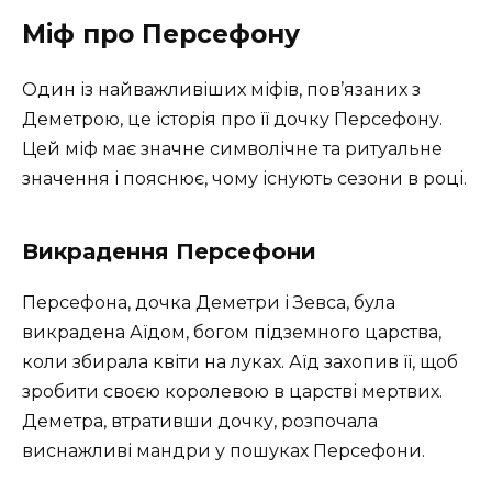
Міф про Персефону
Один із найважливіших міфів, пов’язаних з
Деметрою, це історія про її дочку Персефону.
Цей міф має значне символічне та ритуальне
значення і пояснює, чому існують сезони в році.
Викрадення Персефони
Персефона, дочка Деметри і Зевса, була
викрадена Аїдом, богом підземного царства,
коли збирала квіти на луках. Аїд захопив її, щоб
зробити своєю королевою в царстві мертвих.
Деметра, втративши дочку, розпочала
виснажливі мандри у пошуках Персефони.