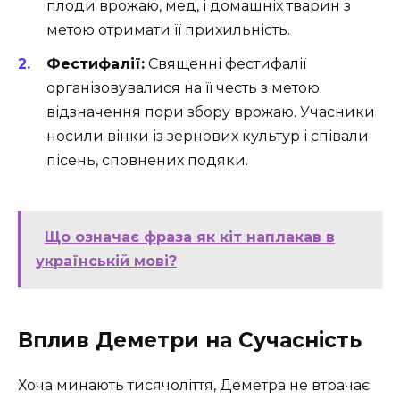
плоди врожаю, мед, і домашніх тварин з
метою отримати її прихильність.
Фестифалії:
Священні фестифалії
організовувалися на її честь з метою
відзначення пори збору врожаю. Учасники
носили вінки із зернових культур і співали
пісень, сповнених подяки.
Що означає фраза як кіт наплакав в
українській мові?
Вплив Деметри на Сучасність
Хоча минають тисячоліття, Деметра не втрачає