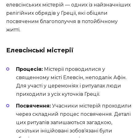
елевсінських містерій — одних із найзначніших
релігійних обрядів у Греції, які обіцяли
посвяченим благополуччя в потойбічному
житті.
Елевсінські містерії
Процесія:
Містерії проводилися у
священному місті Елевсін, неподалік Афін.
Для участі у церемоніях і ритуалах люди
приходили з усіх куточків Греції.
Посвячення:
Учасники містерій проходили
через складний процес посвячення. Деталі
цих ритуалів залишаються загадкою,
оскільки ініційовані зобов’язані були