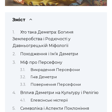
Зміст
Хто така Деметра: Богиня
Землеробства і Родючості у
Давньогрецькій Міфології
Походження і Ім’я Деметри
Міф про Персефону
Викрадення Персефони
Гнів Деметри
Повернення Персефони
Вплив Деметри на Культуру і Релігію
Елевсінські містерії
Символіка і Аспекти Поклоніння