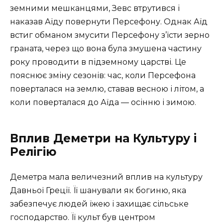
земними мешканцями, Зевс втрутився і
наказав Аїду повернути Персефону. Однак Аїд
встиг обманом змусити Персефону з’їсти зерно
граната, через що вона була змушена частину
року проводити в підземному царстві. Це
пояснює зміну сезонів: час, коли Персефона
поверталася на землю, ставав весною і літом, а
коли поверталася до Аїда — осінню і зимою.
Вплив Деметри на Культуру і
Релігію
Деметра мала величезний вплив на культуру
Давньої Греції. Її шанували як богиню, яка
забезпечує людей їжею і захищає сільське
господарство. Її культ був центром