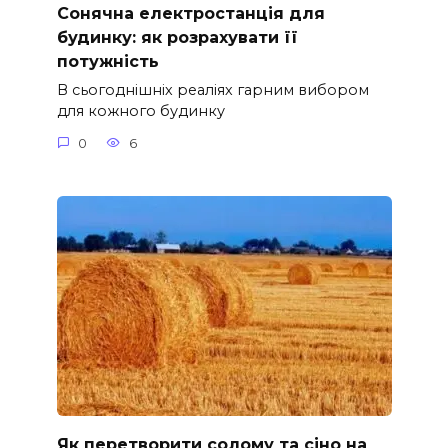
Сонячна електростанція для
будинку: як розрахувати її
потужність
В сьогоднішніх реаліях гарним вибором
для кожного будинку
0
6
Як перетворити солому та сіно на