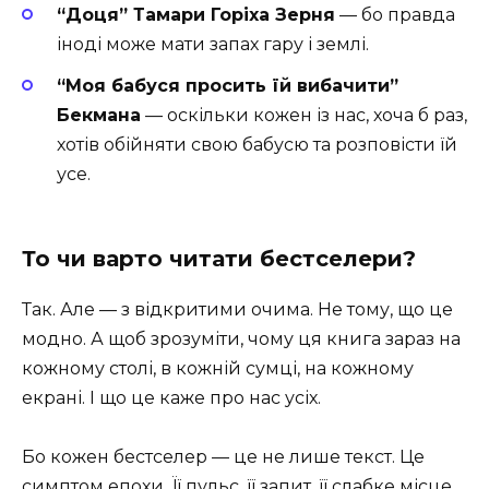
“Доця” Тамари Горіха Зерня
— бо правда
іноді може мати запах гару і землі.
“Моя бабуся просить їй вибачити”
Бекмана
— оскільки кожен із нас, хоча б раз,
хотів обійняти свою бабусю та розповісти їй
усе.
То чи варто читати бестселери?
Так. Але — з відкритими очима. Не тому, що це
модно. А щоб зрозуміти, чому ця книга зараз на
кожному столі, в кожній сумці, на кожному
екрані. І що це каже про нас усіх.
Бо кожен бестселер — це не лише текст. Це
симптом епохи. Її пульс, її запит, її слабке місце