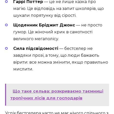
Гаррі Поттер
— це не лише казка про
магію. Це відповідь на запит школярів, що
шукали порятунку від сірості.
Щоденник Бріджит Джонс
— не просто
гумор. Це жіночий крик в самотності
великого мегаполісу.
Сила підсвідомості
— бестселер не
завдяки прозі, а тому, що люди бажають
вірити: все можна змінити, якщо правильно
мислити.
Що таке сельва: розкриваємо таємниці
тропічних лісів для господарів
Успіх бестселера часто не має нічого спільного з