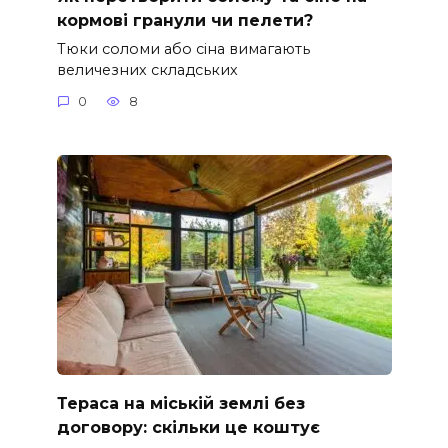
кормові гранули чи пелети?
Тюки соломи або сіна вимагають
величезних складських
0
8
Тераса на міській землі без
договору: скільки це коштує