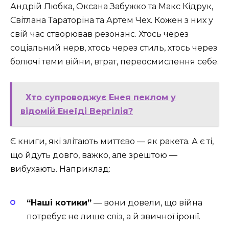
Андрій Любка, Оксана Забужко та Макс Кідрук,
Світлана Тараторіна та Артем Чех. Кожен з них у
свій час створював резонанс. Хтось через
соціальний нерв, хтось через стиль, хтось через
болючі теми війни, втрат, переосмислення себе.
Хто супроводжує Енея пеклом у
відомій Енеїді Вергілія?
Є книги, які злітають миттєво — як ракета. А є ті,
що йдуть довго, важко, але зрештою —
вибухають. Наприклад:
“Наші котики”
— вони довели, що війна
потребує не лише сліз, а й звичної іронії.