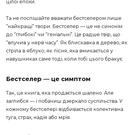
цілої епохи.
Та не поспішайте вважати бестселером лише
“найкращі” твори. Бестселер — це не синонім
до “глибокі” чи “геніальні”. Це радше твір, що
“влучив у нерв часу”. Як блискавка в дерево, як
стріла в яблуко, як пісня, яка вмикається у
навушниках саме тоді, коли тобі цього бракує.
Бестселер — це симптом
Так, це книга, яка продається шалено. Але
заглибся — і побачиш дзеркало суспільства. У
кожному бестселері відбивається колективна
туга, страх, надія або мрія.