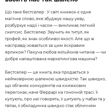
Що таке бестселер . У світі книжок є одне
магічне слово, яке збуджує нашу уяву,
розбурхує надії і часом — викликає легкий
скепсис. Бестселер. Звучить як титул, як
трофей, як знак особливої якості. Але що ж
насправді ховається за цим яскравим
ярликом? Пекуча любов мільйонів читачів — чи
добре налаштована маркетингова машина?
Бестселер — це книга, яка продається з
неймовірною шаленою швидкістю. Так швидко,
що обганяє конкурентів на книжкових
перегонах, наче Феррарі на гоночній трасі. Її
купують, про неї говорять, її цитують у пабах та у
твітах, її обкладинка швидко стає обличчям