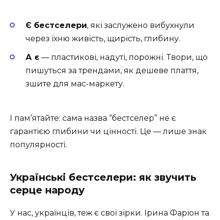
Є бестселери
, які заслужено вибухнули
через їхню живість, щирість, глибину.
А є
— пластикові, надуті, порожні. Твори, що
пишуться за трендами, як дешеве плаття,
зшите для мас-маркету.
І пам’ятайте: сама назва “бестселер” не є
гарантією глибини чи цінності. Це — лише знак
популярності.
Українські бестселери: як звучить
серце народу
У нас, українців, теж є свої зірки. Ірина Фаріон та