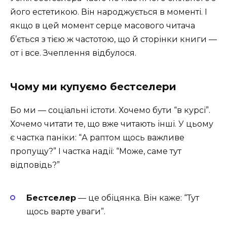
його естетикою. Він народжується в моменті. І
якщо в цей момент серце масового читача
б’ється з тією ж частотою, що й сторінки книги —
от і все. Зчеплення відбулося.
Чому ми купуємо бестселери
Бо ми — соціальні істоти. Хочемо бути “в курсі”.
Хочемо читати те, що вже читають інші. У цьому
є частка паніки: “А раптом щось важливе
пропущу?” І частка надії: “Може, саме тут
відповідь?”
Бестселер
— це обіцянка. Він каже: “Тут
щось варте уваги”.