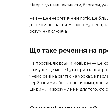
лідери, учителі, активісти, блогери, у
Реч — це енергетичний потік. Це більше
донести послання. У кожному жесті, па
розуміння слухача.
Що таке речення на пр
На простій, людській мові, реч — це 
значуще. Це може бути привітання, ро
чуємо речі на святах, на уроках, в пар
серйозними або жартівливими, довги
щирими й зрозумілими для того, хто с