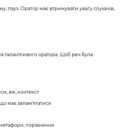
у, пауз. Оратор має втримувати увагу слухачів,
ля талантливого оратора. Щоб реч була
си, вік, контекст
о має запам’ятатися
метафори, порівняння