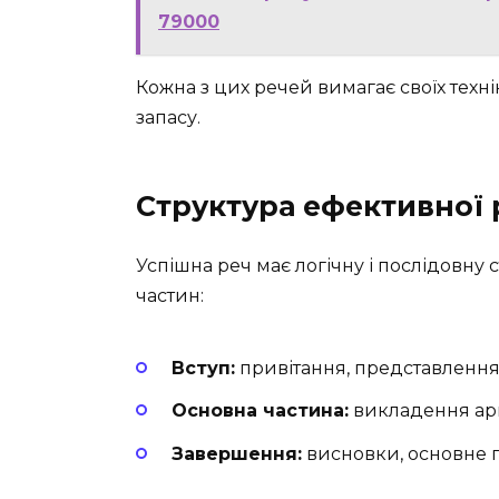
79000
Кожна з цих речей вимагає своїх техні
запасу.
Структура ефективної 
Успішна реч має логічну і послідовну 
частин:
Вступ:
привітання, представлення 
Основна частина:
викладення аргу
Завершення:
висновки, основне п