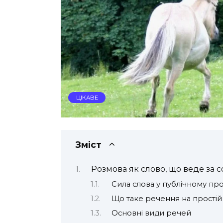
ЦІКАВЕ
Зміст
Розмова як слово, що веде за 
Сила слова у публічному про
Що таке речення на простій
Основні види речей