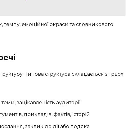
к, темпу, емоційної окраси та словникового
речі
структуру. Типова структура складається з трьох
теми, зацікавленість аудиторії
ментів, прикладів, фактів, історій
ослання, заклик до дії або подяка