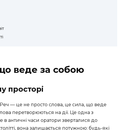
іт
ті
 що веде за собою
му просторі
Реч — це не просто слова, це сила, що веде
лова перетворюються на дії. Це одна з
е в античні часи оратори зверталися до
I столітті, вона залишається потужною: будь-які