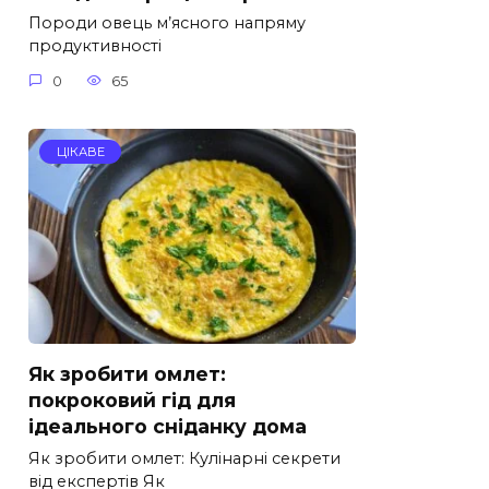
Породи овець м’ясного напряму
продуктивності
0
65
ЦІКАВЕ
Як зробити омлет:
покроковий гід для
ідеального сніданку дома
Як зробити омлет: Кулінарні секрети
від експертів Як