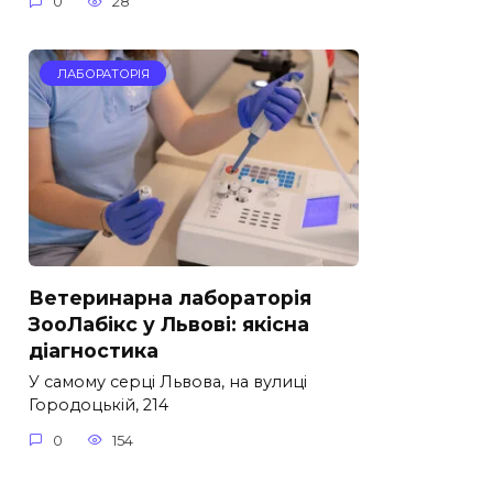
0
28
ЛАБОРАТОРІЯ
Ветеринарна лабораторія
ЗооЛабікс у Львові: якісна
діагностика
У самому серці Львова, на вулиці
Городоцькій, 214
0
154