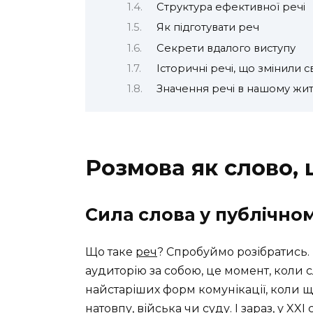
Структура ефективної речі
Як підготувати реч
Секрети вдалого виступу
Історичні речі, що змінили св
Значення речі в нашому жит
Розмова як слово,
Сила слова у публічно
Що таке
реч
? Спробуймо розібратись. 
аудиторію за собою, це момент, коли с
найстаріших форм комунікації, коли щ
натовпу, війська чи суду. І зараз, у XX