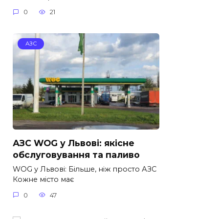
0
21
АЗС
АЗС WOG у Львові: якісне
обслуговування та паливо
WOG у Львові: Більше, ніж просто АЗС
Кожне місто має
0
47