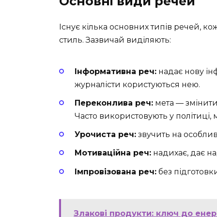
Основні види речей
Існує кілька основних типів речей, ко
стиль. Зазвичай виділяють:
Інформативна реч:
надає нову інф
журналісти користуються нею.
Переконлива реч:
мета — змінити
Часто використовують у політиці, 
Урочиста реч:
звучить на особливи
Мотиваційна реч:
надихає, дає на
Імпровізована реч:
без підготовк
Злакові продукти: ключ до енерг