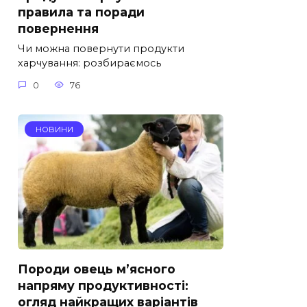
правила та поради
повернення
Чи можна повернути продукти
харчування: розбираємось
0
76
НОВИНИ
Породи овець м’ясного
напряму продуктивності:
огляд найкращих варіантів