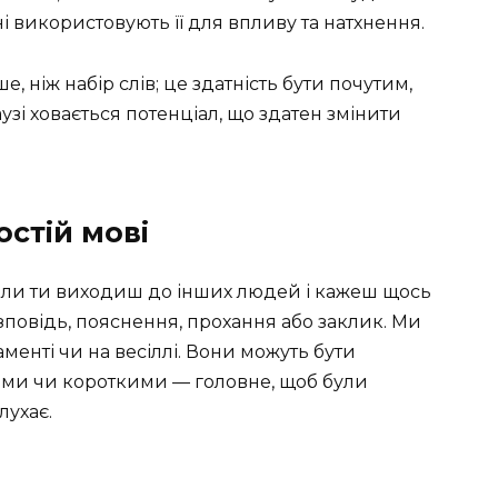
чні використовують її для впливу та натхнення.
, ніж набір слів; це здатність бути почутим,
узі ховається потенціал, що здатен змінити
остій мові
коли ти виходиш до інших людей і кажеш щось
зповідь, пояснення, прохання або заклик. Ми
ламенті чи на весіллі. Вони можуть бути
ми чи короткими — головне, щоб були
лухає.