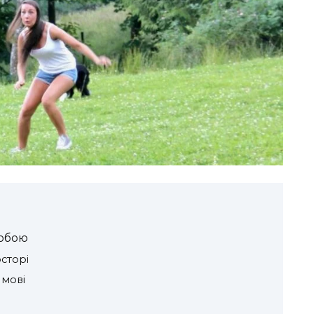
собою
сторі
 мові