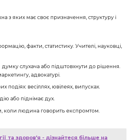
жна з яких має своє призначення, структуру і
ормацію, факти, статистику. Учителі, науковці,
 думку слухача або підштовхнути до рішення.
маркетингу, адвокатурі.
х подіях: весіллях, ювілеях, випусках.
дію або піднімає дух.
и, коли людина говорить експромтом.
ії та здоров'я - дізнайтеся більше на