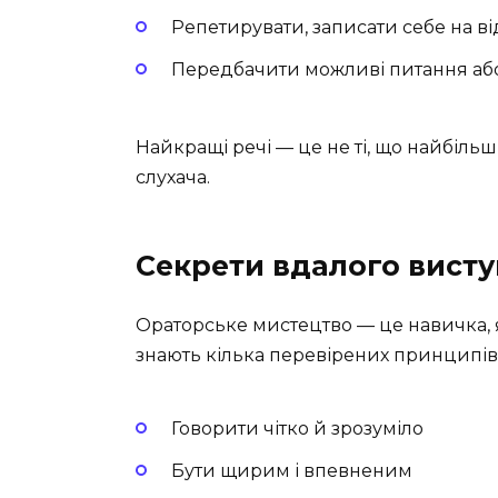
Репетирувати, записати себе на в
Передбачити можливі питання або
Найкращі речі — це не ті, що найбільш 
слухача.
Секрети вдалого висту
Ораторське мистецтво — це навичка, 
знають кілька перевірених принципів
Говорити чітко й зрозуміло
Бути щирим і впевненим