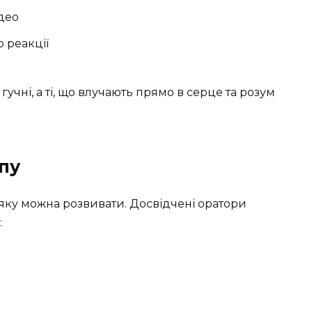
ідео
 реакції
гучні, а ті, що влучають прямо в серце та розум
пу
яку можна розвивати. Досвідчені оратори
: