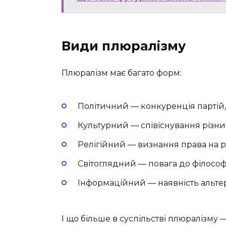
Види плюралізму
Плюралізм має багато форм:
Політичний — конкуренція партій, с
Культурний — співіснування різних
Релігійний — визнання права на різн
Світоглядний — повага до філосо
Інформаційний — наявність альтер
І що більше в суспільстві плюралізму 