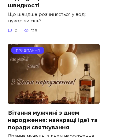
швидкості
Що швидше розчиняється у воді:
цукор чи сіль?
0
128
ПРИВІТАННЯ
Вітання мужчині з днем
народження: найкращі ідеї та
поради святкування
Вітання мужчині з днем народження