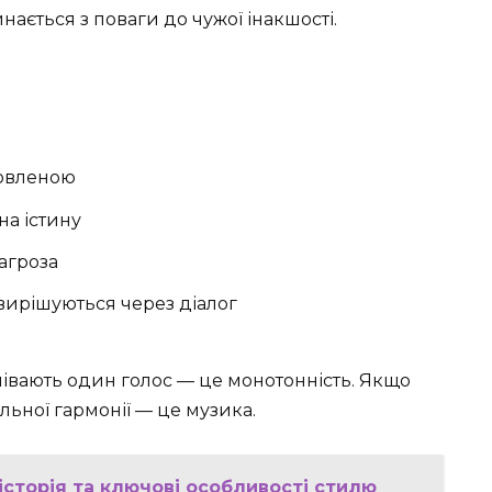
нається з поваги до чужої інакшості.
вленою ️
на істину
загроза
вирішуються через діалог
 співають один голос — це монотонність. Якщо
льної гармонії — це музика.
історія та ключові особливості стилю