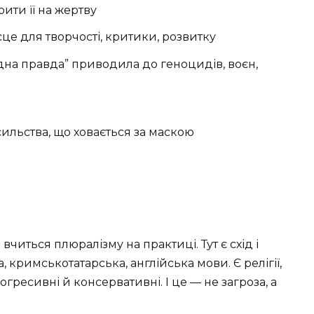
ити її на жертву
ісце для творчості, критики, розвитку
одна правда” приводила до геноцидів, воєн,
ильства, що ховається за маскою
вчиться плюралізму на практиці. Тут є схід і
ка, кримськотатарська, англійська мови. Є релігії,
рогресивні й консервативні. І це — не загроза, а