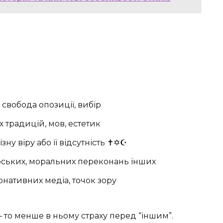
вобода опозиції, вибір ️
 традицій, мов, естетик
у віру або її відсутність ✝️✡️☪️
фських, моральних переконань інших
нативних медіа, точок зору
— то менше в ньому страху перед “іншим”.