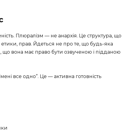
с
ність. Плюралізм — не анархія. Це структура, що
 етики, прав. Йдеться не про те, що будь-яка
, що вона має право бути озвученою і підданою
мені все одно”. Це — активна готовність
мки