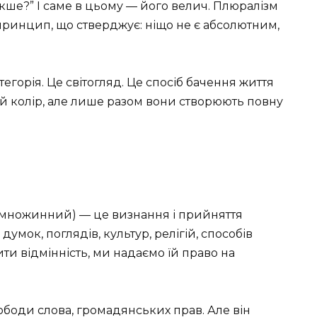
інакше?” І саме в цьому — його велич. Плюралізм
 принцип, що стверджує: ніщо не є абсолютним,
горія. Це світогляд. Це спосіб бачення життя
ій колір, але лише разом вони створюють повну
— множинний) — це визнання і прийняття
 думок, поглядів, культур, релігій, способів
ити відмінність, ми надаємо їй право на
ободи слова, громадянських прав. Але він