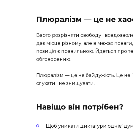
Плюралізм — це не хао
Варто розрізняти свободу і вседозволе
дає місце різному, але в межах поваги,
позиція є правильною. Йдеться про те
обговоренню.
Плюралізм — це не байдужість. Це не “
слухати і не знищувати.
Навіщо він потрібен?
Щоб уникати диктатури однієї ду