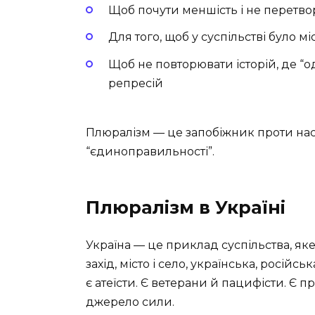
Щоб почути меншість і не перетвор
Для того, щоб у суспільстві було м
Щоб не повторювати історій, де “
репресій
Плюралізм — це запобіжник проти нас
“єдиноправильності”.
Плюралізм в Україні
Україна — це приклад суспільства, яке 
захід, місто і село, українська, російсь
є атеїсти. Є ветерани й пацифісти. Є п
джерело сили.