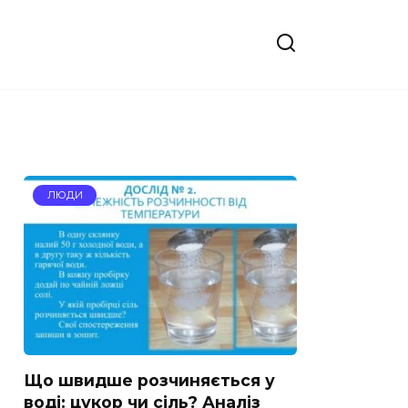
ЛЮДИ
Що швидше розчиняється у
воді: цукор чи сіль? Аналіз