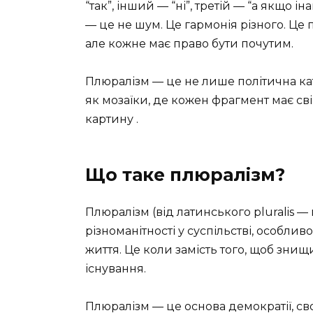
“так”, інший — “ні”, третій — “а якщо 
— це не шум. Це гармонія різного. Це
але кожне має право бути почутим.
Плюралізм — це не лише політична кате
як мозаїки, де кожен фрагмент має св
картину ️.
Що таке плюралізм?
Плюралізм (від латинського pluralis 
різноманітності у суспільстві, особливо
життя. Це коли замість того, щоб знищ
існування.
Плюралізм — це основа демократії, св