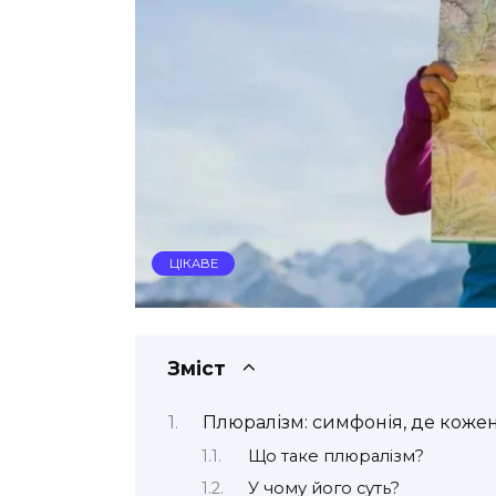
ЦІКАВЕ
Зміст
Плюралізм: симфонія, де кожен
Що таке плюралізм?
У чому його суть?