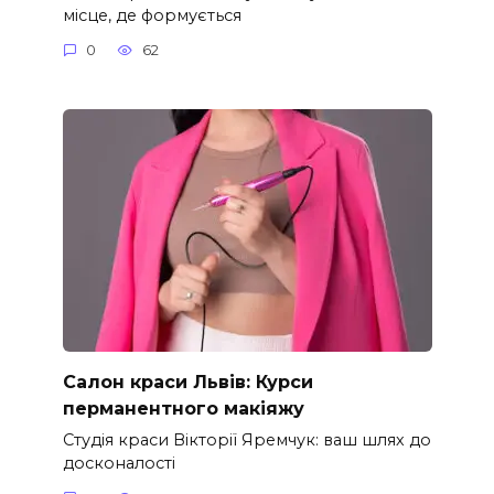
місце, де формується
0
62
Салон краси Львів: Курси
перманентного макіяжу
Студія краси Вікторії Яремчук: ваш шлях до
досконалості