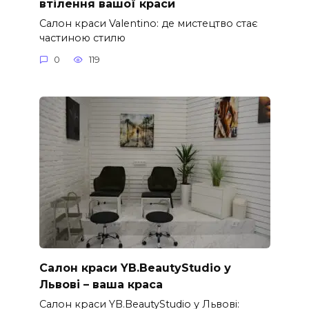
втілення вашої краси
Салон краси Valentino: де мистецтво стає
частиною стилю
0
119
Салон краси YB.BeautyStudio у
Львові – ваша краса
Салон краси YB.BeautyStudio у Львові: