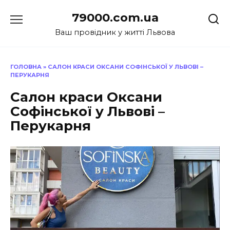
Перейти
79000.com.ua
до
вмісту
Ваш провідник у житті Львова
ГОЛОВНА
»
САЛОН КРАСИ ОКСАНИ СОФІНСЬКОЇ У ЛЬВОВІ –
ПЕРУКАРНЯ
Салон краси Оксани
Софінської у Львові –
Перукарня