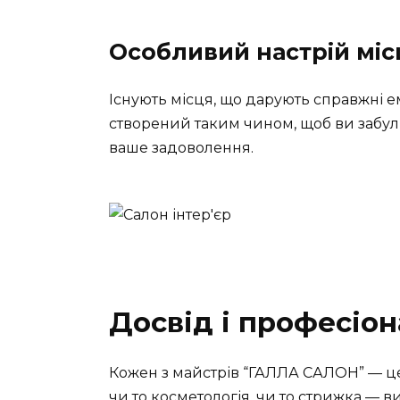
Особливий настрій міс
Існують місця, що дарують справжні ем
створений таким чином, щоб ви забули
ваше задоволення.
Досвід і професіон
Кожен з майстрів “ГАЛЛА САЛОН” — це 
чи то косметологія, чи то стрижка — ви