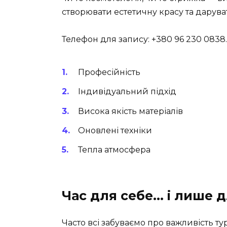
створювати естетичну красу та даруват
Телефон для запису: +380 96 230 0838.
Професійність
Індивідуальний підхід
Висока якість матеріалів
Оновлені техніки
Тепла атмосфера
Час для себе… і лише д
Часто всі забуваємо про важливість т