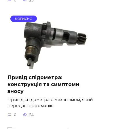
0
29
КОРИСНО
Привід спідометра:
конструкція та симптоми
зносу
Привід спідометра є механізмом, який
передає інформацію
0
24