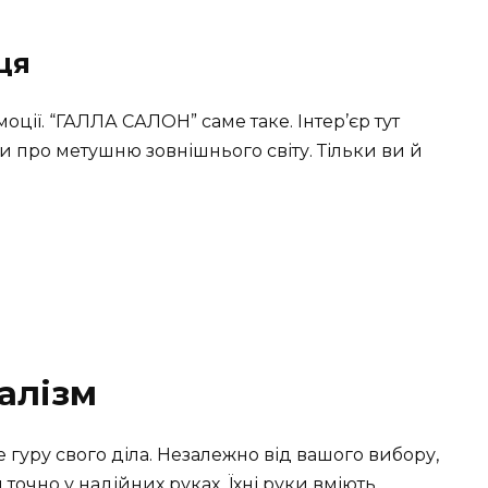
ця
оції. “ГАЛЛА САЛОН” саме таке. Інтер’єр тут
 про метушню зовнішнього світу. Тільки ви й
алізм
гуру свого діла. Незалежно від вашого вибору,
 точно у надійних руках. Їхні руки вміють