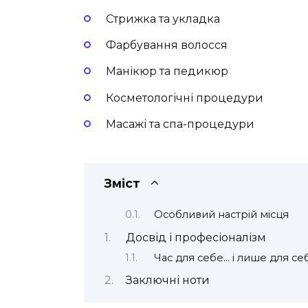
Стрижка та укладка
Фарбування волосся
Манікюр та педикюр
Косметологічні процедури
Масажі та спа-процедури
Зміст
Особливий настрій місця
Досвід і професіоналізм
Час для себе… і лише для се
Заключні ноти