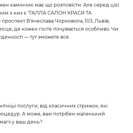
ожен камінчик має що розповісти. Але серед цієї
дним з них є “ГАЛЛА САЛОН КРАСИ ТА
роспект В’ячеслава Чорновола, 103, Львів,
 місце, де кожен госте почувається особливо. Чи
уденності — тут зможете все.
ніші послуги, від класичних стрижок, які
процедур. А може, вам потрібен маленький
агії у ваш день?