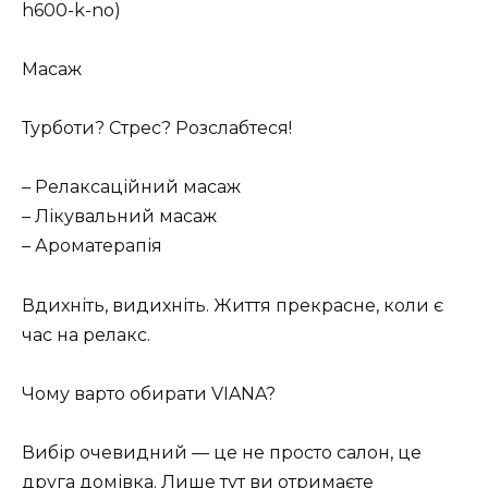
h600-k-no)
Масаж
Турботи? Стрес? Розслабтеся!
– Релаксаційний масаж
– Лікувальний масаж
– Ароматерапія
Вдихніть, видихніть. Життя прекрасне, коли є
час на релакс.
Чому варто обирати VIANA?
Вибір очевидний — це не просто салон, це
друга домівка. Лише тут ви отримаєте