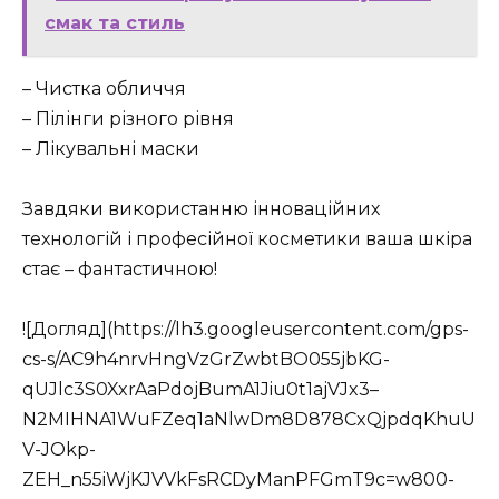
смак та стиль
– Чистка обличчя
– Пілінги різного рівня
– Лікувальні маски
Завдяки використанню інноваційних
технологій і професійної косметики ваша шкіра
стає – фантастичною!
![Догляд](https://lh3.googleusercontent.com/gps-
cs-s/AC9h4nrvHngVzGrZwbtBO055jbKG-
qUJlc3S0XxrAaPdojBumA1Jiu0t1ajVJx3–
N2MIHNA1WuFZeq1aNlwDm8D878CxQjpdqKhuU
V-JOkp-
ZEH_n55iWjKJVVkFsRCDyManPFGmT9c=w800-