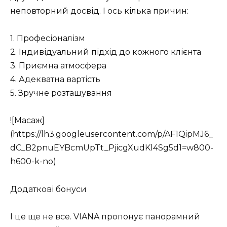
неповторний досвід. І ось кілька причин:
1. Професіоналізм
2. Індивідуальний підхід до кожного клієнта
3. Приємна атмосфера
4. Адекватна вартість
5. Зручне розташування
![Масаж]
(https://lh3.googleusercontent.com/p/AF1QipMJ6_
dC_B2pnuEYBcmUpTt_PjicgXudKl4Sg5d1=w800-
h600-k-no)
Додаткові бонуси
І це ще не все. VIANA пропонує панорамний