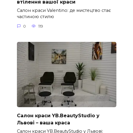
втілення вашої краси
Салон краси Valentino: де мистецтво стає
частиною стилю
0
119
Салон краси YB.BeautyStudio у
Львові – ваша краса
Салон краси YB.BeautyStudio у Львові: