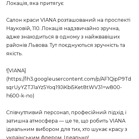
Локація, яка притягує
Салон краси VIANA розташований на проспекті
Науковій, 110. Локація надзвичайно зручна,
адже знаходиться в одному з найжвавіших
районів Львова. Тут поєднуються зручність та
якість.
![VIANA]
(https://lh3.googleusercontent.com/p/AF1QipP9Td
sqrUyYZTJ1aYz5Yoq19JiKbi5Ket8tWV31=w800-
h600-k-no)
Співчутливий персонал, професійний підхід і
затишна атмосфера — це те, що робить VIANA
ідеальним вибором для тих, хто шукає красу з
українським флером. Ідеально!