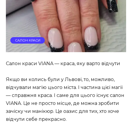
САЛОН КРАСИ
Салон краси VIANA — краса, яку варто відчути
Якщо ви колись були у Львові, то, можливо,
відчували магію цього міста. І частина цієї магії
— справжня краса. І саме для цього існує салон
VIANA. Це не просто місце, де можна зробити
зачіску чи манікюр. Це оазис для тих, хто хоче
відчути себе прекрасно.