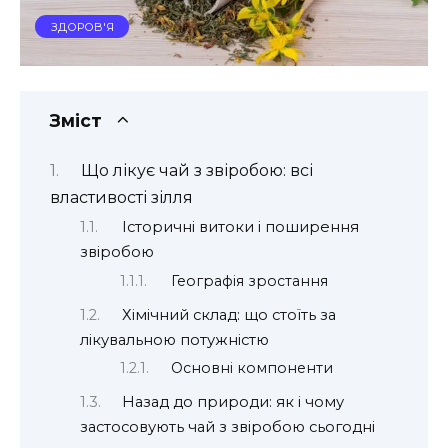
ЗДОРОВ'Я
Зміст
Що лікує чай з звіробою: всі
властивості зілля
Історичні витоки і поширення
звіробою
Географія зростання
Хімічний склад: що стоїть за
лікувальною потужністю
Основні компоненти
Назад до природи: як і чому
застосовують чай з звіробою сьогодні