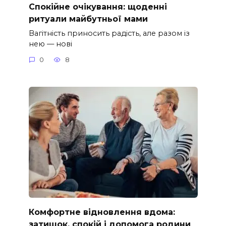
Спокійне очікування: щоденні
ритуали майбутньої мами
Вагітність приносить радість, але разом із
нею — нові
0
8
Комфортне відновлення вдома:
затишок, спокій і допомога родини