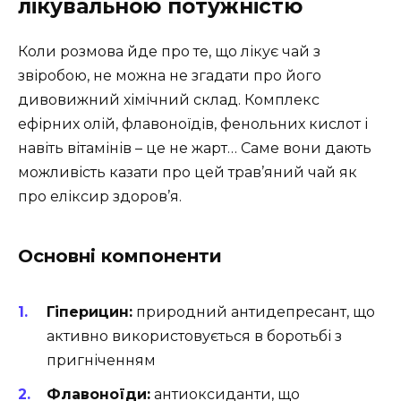
лікувальною потужністю
Коли розмова йде про те, що лікує чай з
звіробою, не можна не згадати про його
дивовижний хімічний склад. Комплекс
ефірних олій, флавоноїдів, фенольних кислот і
навіть вітамінів – це не жарт… Саме вони дають
можливість казати про цей трав’яний чай як
про еліксир здоров’я.
Основні компоненти
Гіперицин:
природний антидепресант, що
активно використовується в боротьбі з
пригніченням
Флавоноїди:
антиоксиданти, що