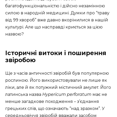
багатофункціональністю і дійсно незамінною
силою в народній медицині. Думки про “траву
від 99 хвороб” вже давно вкорінилися в нашій
культурі. Але що насправді криється за цією
назвою?
Історичні витоки і поширення
звіробою
Ще з часів античності звіробій був популярною
рослиною. Його використовували не лише як
ліки, але й як потужний містичний амулет. Його
латинська назва
Hypericum perforatum
має не
менше загадкове походження – з’єднання
грецьких слів, що означають “над зразком”. У
середньовіччя звіробій вважали засобом