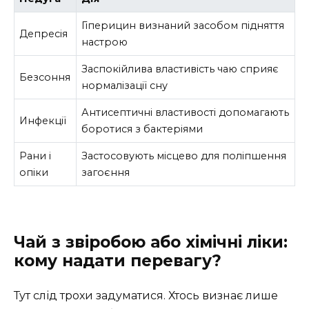
Гіперицин визнаний засобом підняття
Депресія
настрою
Заспокійлива властивість чаю сприяє
Безсоння
нормалізації сну
Антисептичні властивості допомагають
Инфекції
боротися з бактеріями
Рани і
Застосовують місцево для поліпшення
опіки
загоєння
Чай з звіробою або хімічні ліки:
кому надати перевагу?
Тут слід трохи задуматися. Хтось визнає лише