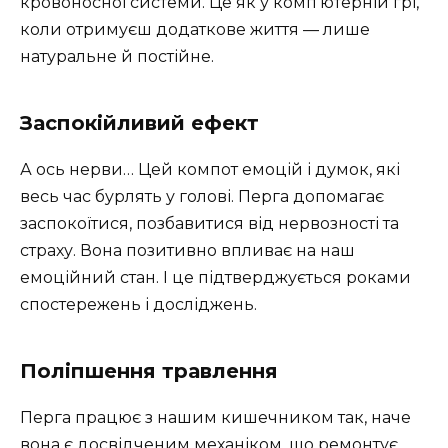
кровоносної системи. Це як у комп’ютерній грі,
коли отримуєш додаткове життя — лише
натуральне й постійне.
Заспокійливий ефект
А ось нерви… Цей компот емоцій і думок, які
весь час бурлять у голові. Перга допомагає
заспокоїтися, позбавитися від нервозності та
страху. Вона позитивно впливає на наш
емоційний стан. І це підтверджується роками
спостережень і досліджень.
Поліпшення травлення
Перга працює з нашим кишечником так, наче
вона є досвідченим механіком, що ремонтує