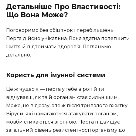
Детальніше Про Властивості:
Що Вона Може?
Поговоримо без обіцянок і перебільшень.
Перга дійсно унікальна. Вона здатна полегшити
життя й підтримати здоров’я. Погляньмо
детально.
Користь для імунної системи
Це ж чудасія — перга у тебе в роті й ти
відчуваєш, як твій організм стає сильнішим.
Може, не відразу, але ж після тривалого вжитку.
Віруси, які намагаються атакувати організм,
мовби стикаються зі стіною. Перга підвищує
загальний рівень резистентності організму до