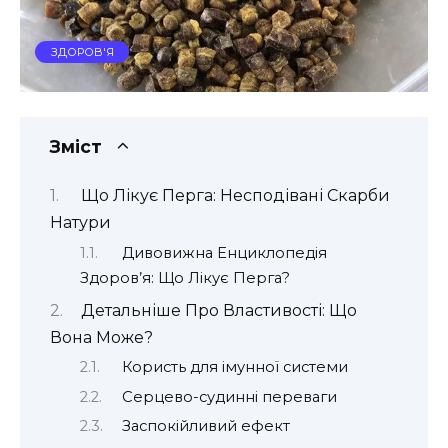
ЗДОРОВ'Я
Зміст
Що Лікує Перга: Несподівані Скарби
Натури
Дивовижна Енциклопедія
Здоров’я: Що Лікує Перга?
Детальніше Про Властивості: Що
Вона Може?
Користь для імунної системи
Серцево-судинні переваги
Заспокійливий ефект