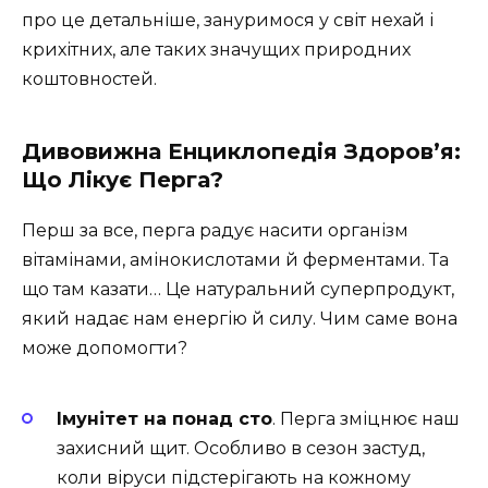
про це детальніше, зануримося у світ нехай і
крихітних, але таких значущих природних
коштовностей.
Дивовижна Енциклопедія Здоров’я:
Що Лікує Перга?
Перш за все, перга радує насити організм
вітамінами, амінокислотами й ферментами. Та
що там казати… Це натуральний суперпродукт,
який надає нам енергію й силу. Чим саме вона
може допомогти?
Імунітет на понад сто
. Перга зміцнює наш
захисний щит. Особливо в сезон застуд,
коли віруси підстерігають на кожному