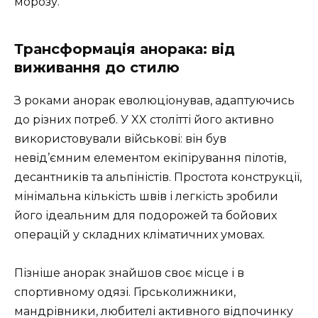
морозу.
Трансформація анорака: від
виживання до стилю
З роками анорак еволюціонував, адаптуючись
до різних потреб. У XX столітті його активно
використовували військові: він був
невід’ємним елементом екіпірування пілотів,
десантників та альпіністів. Простота конструкції,
мінімальна кількість швів і легкість зробили
його ідеальним для подорожей та бойових
операцій у складних кліматичних умовах.
Пізніше анорак знайшов своє місце і в
спортивному одязі. Гірськолижники,
мандрівники, любителі активного відпочинку