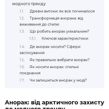
модного тренду
Древні витоки: як все починалося
Трансформація анорака: від
виживання до стилю
Що робить анорак унікальним?
Ключові характеристики:
Де анорак носити? Сфери
застосування
Як правильно вибрати анорак?
Як носити анорак: стильні
поєднання
Чи залишиться анорак у моді?
Анорак: від арктичного захисту