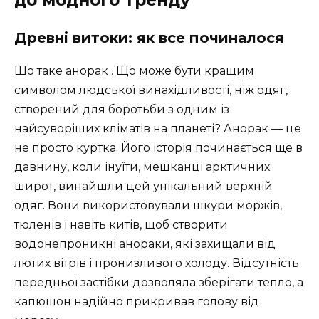
до модного тренду
Древні витоки: як все починалося
Що таке анорак . Що може бути кращим
символом людської винахідливості, ніж одяг,
створений для боротьби з одним із
найсуворіших кліматів на планеті? Анорак — це
не просто куртка. Його історія починається ще в
давнину, коли інуїти, мешканці арктичних
широт, винайшли цей унікальний верхній
одяг. Вони використовували шкури моржів,
тюленів і навіть китів, щоб створити
водонепроникні анораки, які захищали від
лютих вітрів і пронизливого холоду. Відсутність
передньої застібки дозволяла зберігати тепло, а
капюшон надійно прикривав голову від