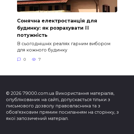
Сонячна електростанція для
будинку: як розрахувати її
потужність
В сьогоднішніх реаліях гарним вибором
для кожного будинку
0
7
© 2026 79000.com.ua Використання матеріалів,
опублікованих на сайті, допускається тільки з
письмового дозволу правовласника та з
обов'язковим прямим посиланням на сторінку, з
якої запозичений матеріал.