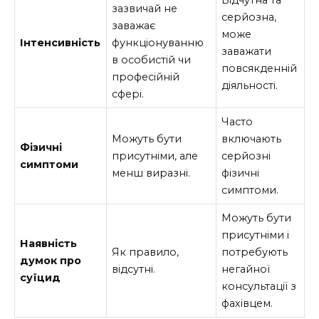
Відчутна та
зазвичай не
серйозна,
заважає
може
Інтенсивність
функціонуванню
заважати
в особистій чи
повсякденній
професійній
діяльності.
сфері.
Часто
Можуть бути
включають
Фізичні
присутніми, але
серйозні
симптоми
менш виразні.
фізичні
симптоми.
Можуть бути
присутніми і
Наявність
Як правило,
потребують
думок про
відсутні.
негайної
суїцид
консультації з
фахівцем.