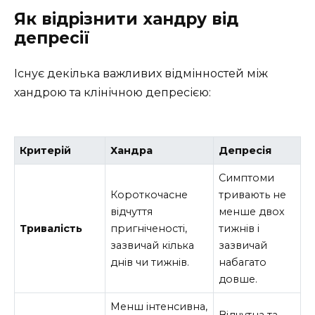
Як відрізнити хандру від
депресії
Існує декілька важливих відмінностей між
хандрою та клінічною депресією:
Критерій
Хандра
Депресія
Симптоми
Короткочасне
тривають не
відчуття
менше двох
Тривалість
пригніченості,
тижнів і
зазвичай кілька
зазвичай
днів чи тижнів.
набагато
довше.
Менш інтенсивна,