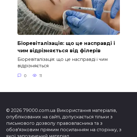
Біоревіталізація: що це насправді і
чим відрізняється від філерів
Біоревіталізація: що це насправді і чим
відрізняється
0
11
© 2026 79000.com.ua Використання матеріалів,
опублікованих на сайті, допускається тільки з
письмового дозволу правовласника та з
обов'язковим прямим посиланням на сторінку, з
якої запозичений матеріал.