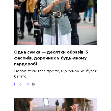
Одна сумка — десятки образів: 5
фасонів, доречних у будь-якому
гардеробі
Погодьтесь: теза про те, що сумок не буває
багато
0
19