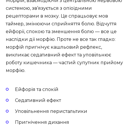
Морфій, взаємодіючи з центральною нервовою
системою, зв’язується з опіоїдними
рецепторами в мозку. Це спрацьовує мов
таймер, змінюючи сприйняття болю. Відчуття
ейфорії, спокою та зменшення болю — все це
наслідки дії морфію. Проте не все так гладко:
морфій пригнічує кашльовий рефлекс,
викликає седативний ефект та уповільнює
роботу кишечника — частий супутник прийому
морфію.
Ейфорія та спокій
Седативний ефект
Уповільнення перистальтики
Пригнічення дихання