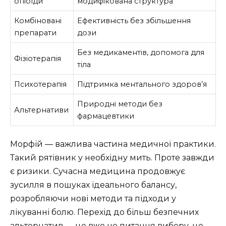
опіоїди
модифікована структура
Комбіновані
Ефективність без збільшення
препарати
дози
Без медикаментів, допомога для
Фізіотерапія
тіла
Психотерапія
Підтримка ментального здоров’я
Природні методи без
Альтернативи
фармацевтики
Морфій — важлива частина медичної практики.
Такий рятівник у необхідну мить. Проте завжди
є ризики. Сучасна медицина продовжує
зусилля в пошуках ідеального балансу,
розробляючи нові методи та підходи у
лікуванні болю. Перехід до більш безпечних
альтернатив — це вже не питання вибору, це