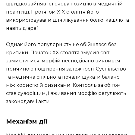
швидко зайняв ключову позицію в медичній
практиці. Протягом XIX століття його
використовували для лікування болю, кашлю та
навіть діареї.
Однак його популярність не обійшлася без
критики. Початок XX століття змусив світ
замислитися: морфій несподівано виявився
причиною поширення залежності. Суспільство
та медична спільнота почали шукати баланс
між користю й ризиками. Контроль за обігом
став суворішим, і вживання морфію регулюють
законодавчі акти.
Механізм дії