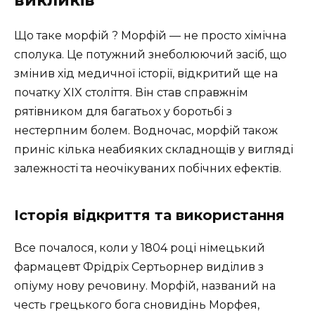
викликів
Що таке морфій ? Морфій — не просто хімічна
сполука. Це потужний знеболюючий засіб, що
змінив хід медичної історії, відкритий ще на
початку XIX століття. Він став справжнім
рятівником для багатьох у боротьбі з
нестерпним болем. Водночас, морфій також
приніс кілька неабияких складнощів у вигляді
залежності та неочікуваних побічних ефектів.
Історія відкриття та використання
Все почалося, коли у 1804 році німецький
фармацевт Фрідріх Сертьорнер виділив з
опіуму нову речовину. Морфій, названий на
честь грецького бога сновидінь Морфея,