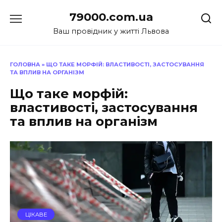
Перейти
79000.com.ua
до
вмісту
Ваш провідник у житті Львова
ГОЛОВНА
»
ЩО ТАКЕ МОРФІЙ: ВЛАСТИВОСТІ, ЗАСТОСУВАННЯ
ТА ВПЛИВ НА ОРГАНІЗМ
Що таке морфій:
властивості, застосування
та вплив на організм
ЦІКАВЕ