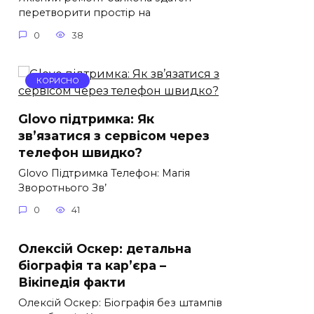
перетворити простір на
0
38
КОРИСНО
Glovo підтримка: Як
зв’язатися з сервісом через
телефон швидко?
Glovo Підтримка Телефон: Магія
Зворотнього Зв’
0
41
Олексій Оскер: детальна
біографія та кар’єра –
Вікіпедія факти
Олексій Оскер: Біографія без штампів