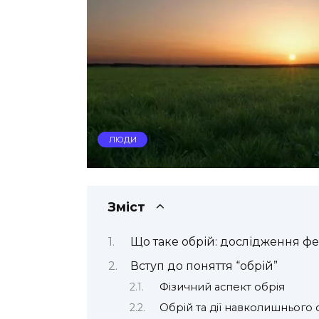
ЛЮДИ
Зміст
Що таке обрій: дослідження ф
Вступ до поняття “обрій”
Фізичний аспект обрія
Обрій та дії навколишнього