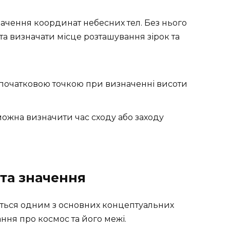
начення координат небесних тел. Без нього
 та визначати місце розташування зірок та
 початковою точкою при визначенні висоти
можна визначити час сходу або заходу
та значення
ається одним з основних концептуальних
ння про космос та його межі.