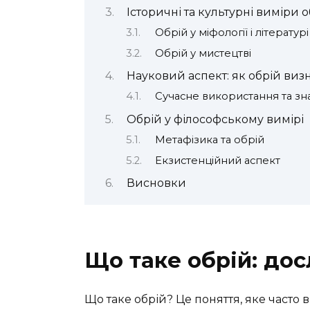
Історичні та культурні виміри о
Обрій у міфології і літературі
Обрій у мистецтві
Науковий аспект: як обрій визн
Сучасне використання та з
Обрій у філософському вимірі
Метафізика та обрій
Екзистенційний аспект
Висновки
Що таке обрій: до
Що таке обрій? Це поняття, яке часто 