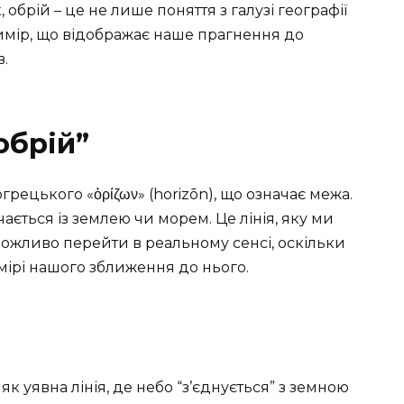
обрій – це не лише поняття з галузі географії
вимір, що відображає наше прагнення до
в.
обрій”
рецького «ὁρίζων» (horizōn), що означає межа.
чається із землею чи морем. Це лінія, яку ми
еможливо перейти в реальному сенсі, оскільки
мірі нашого зближення до нього.
як уявна лінія, де небо “з’єднується” з земною