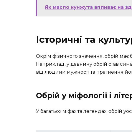
Як масло кунжута впливає на зд
Історичні та культу
Окрім фізичного значення, обрій має 
Наприклад, у давнину обрій став сим
від людини мужності та прагнення йо
Обрій у міфології і літе
У багатьох міфах та легендах, обрій у