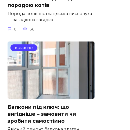
породою котів
Порода котів шотландська висловуха
— загадкова загадка
0
36
КОРИСНО
Балкони під ключ: що
вигідніше – замовити чи
зробити самостійно
Якісний ремонт балкона здатен