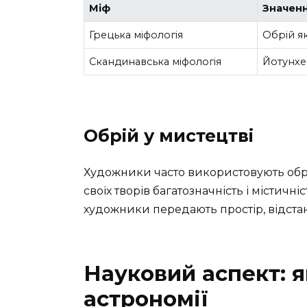
Міф
Значенн
Грецька міфологія
Обрій як
Скандинавська міфологія
Йотунхей
Обрій у мистецтві
Художники часто використовують обр
своїх творів багатозначність і містичн
художники передають простір, відстань
Науковий аспект: я
астрономії