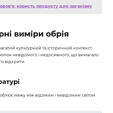
оров'я: користь продукту для організму
рні виміри обрія
багатий культурний та історичний контекст.
волом невідомого і недосяжного, що вимагало
го відкрити.
ратурі
особлює межу між відомим і невідомим світом.