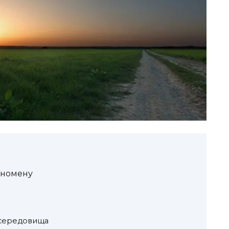
еномену
 середовища