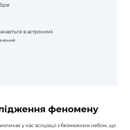
брія
ачається в астрономії
начення
слідження феномену
викликає у нас асоціації з безмежним небом, що