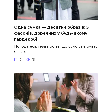
Одна сумка — десятки образів: 5
фасонів, доречних у будь-якому
гардеробі
Погодьтесь: теза про те, що сумок не буває
багато
0
19