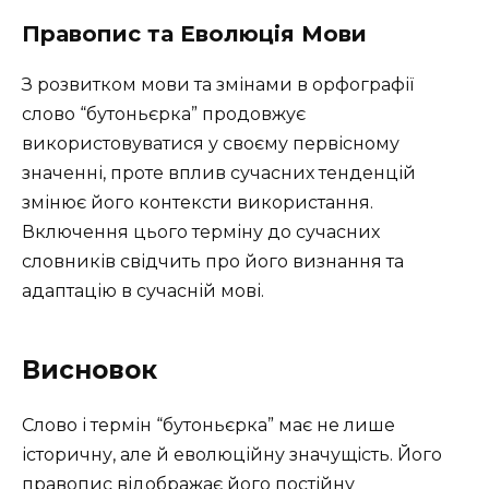
Правопис та Еволюція Мови
З розвитком мови та змінами в орфографії
слово “бутоньєрка” продовжує
використовуватися у своєму первісному
значенні, проте вплив сучасних тенденцій
змінює його контексти використання.
Включення цього терміну до сучасних
словників свідчить про його визнання та
адаптацію в сучасній мові.
Висновок
Слово і термін “бутоньєрка” має не лише
історичну, але й еволюційну значущість. Його
правопис відображає його постійну