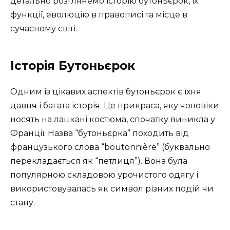
детально розглянемо історію бутоньєрок, їх
функції, еволюцію в правописі та місце в
сучасному світі.
Історія Бутоньєрок
Одним із цікавих аспектів бутоньєрок є їхня
давня і багата історія. Це прикраса, яку чоловіки
носять на лацкані костюма, спочатку виникла у
Франції. Назва “бутоньєрка” походить від
французького слова “boutonnière” (буквально
перекладається як “петлиця”). Вона була
популярною складовою урочистого одягу і
використовувалась як символ різних подій чи
стану.