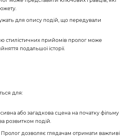
ог може представити ключових гравців, які
южету.
ужать для опису подій, що передували
ю стилістичних прийомів пролог може
няття подальшої історії.
ться для:
сивна або загадкова сцена на початку фільму
за розвитком подій.
Пролог дозволяє глядачам отримати важливі