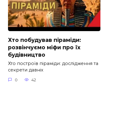
Хто побудував піраміди:
розвінчуємо міфи про їх
будівництво
Хто построїв піраміди: дослідження та
секрети давніх
0
42