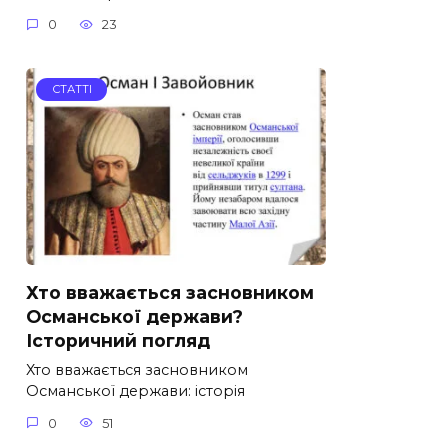
0
23
СТАТТІ
Хто вважається засновником
Османської держави?
Історичний погляд
Хто вважається засновником
Османської держави: історія
0
51