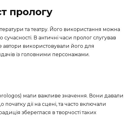
ст прологу
літератури та театру. Його використання можна
о сучасності. В античні часи пролог слугував
де автори використовували його для
ядачів із головними персонажами.
prologos) мали важливе значення. Вони давали
 початку дії на сцені, та часто включали
радиція збереглася в творчості таких