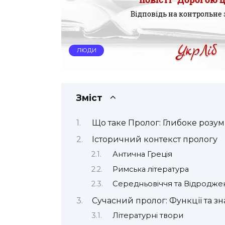
ЛЮДИ
Зміст
Що таке Пролог: Глибоке розум
Історичний контекст прологу
Антична Греція
Римська література
Середньовіччя та Відродже
Сучасний пролог: Функції та з
Літературні твори