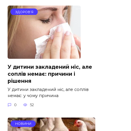
ЗДОРОВ’Я
У дитини закладений ніс, але
соплів немає: причини і
рішення
У дитини закладений ніс, але соплів
немає: у чому причина
0
52
НОВИНИ