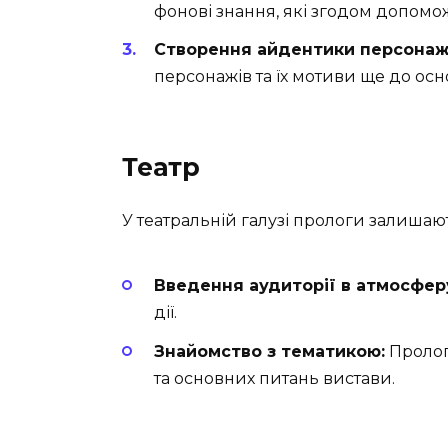
фонові знання, які згодом допомо
Створення айдентики персонажі
персонажів та їх мотиви ще до осно
Театр
У театральній галузі прологи залиша
Введення аудиторії в атмосферу
дії.
Знайомство з тематикою:
Пролог
та основних питань вистави.