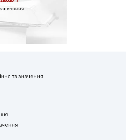
іння та значення
ння
начення