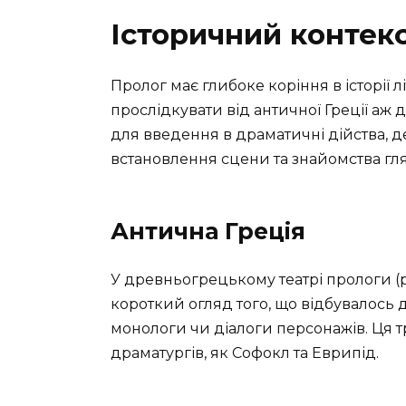
Історичний контек
Пролог має глибоке коріння в історії 
прослідкувати від античної Греції аж д
для введення в драматичні дійства, 
встановлення сцени та знайомства гл
Антична Греція
У древньогрецькому театрі прологи (
короткий огляд того, що відбувалось до
монологи чи діалоги персонажів. Ця т
драматургів, як Софокл та Еврипід.