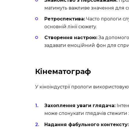
Знайомство з персонажами:
Прол
матимуть важливе значення для с
Ретроспектива:
Часто прологи сл
основній лінії сюжету.
Створення настрою:
За допомого
задавати емоційний фон для сприй
Кінематограф
У кіноіндустрії прологи використовую
Захоплення уваги глядача:
Інтен
може спонукати глядачів стежити 
Надання фабульного контексту: