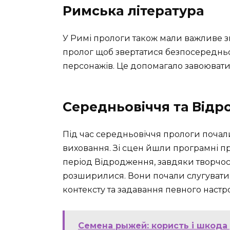
Римська література
У Римі прологи також мали важливе з
пролог щоб звертатися безпосередньо 
персонажів. Це допомагало завоювати ув
Середньовіччя та Від
Під час середньовіччя прологи почал
виховання. Зі сцен йшли програмні про
період Відродження, завдяки творчост
розширилися. Вони почали слугувати 
контексту та задавання певного настр
Семена рыжей: користь і шкода