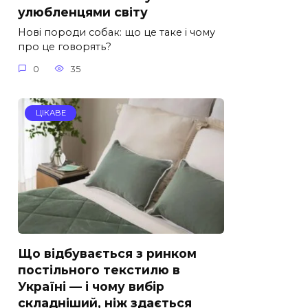
улюбленцями світу
Нові породи собак: що це таке і чому
про це говорять?
0
35
ЦІКАВЕ
Що відбувається з ринком
постільного текстилю в
Україні — і чому вибір
складніший, ніж здається