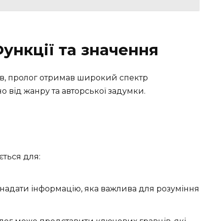
ункції та значення
рів, пролог отримав широкий спектр
но від жанру та авторської задумки.
ється для:
надати інформацію, яка важлива для розуміння