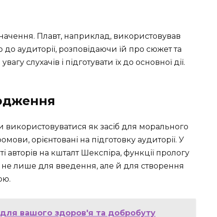
начення. Плавт, наприклад, використовував
до аудиторії, розповідаючи їй про сюжет та
агу слухачів і підготувати їх до основної дії.
родження
и використовуватися як засіб для морального
мови, орієнтовані на підготовку аудиторії. У
і авторів на кшталт Шекспіра, функції прологу
не лише для введення, але й для створення
ою.
 для вашого здоров'я та добробуту