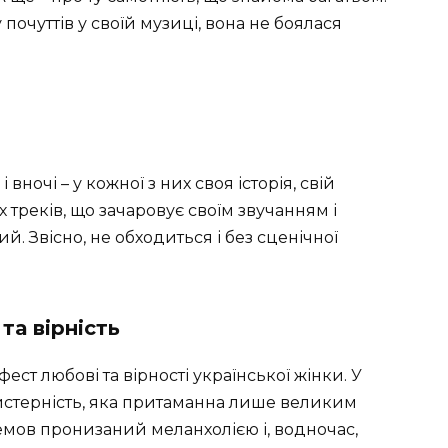
очуттів у своїй музиці, вона не боялася
 і вночі – у кожної з них своя історія, свій
х треків, що зачаровує своїм звучанням і
ий. Звісно, не обходиться і без сценічної
та вірність
фест любові та вірності української жінки. У
йстерність, яка притаманна лише великим
немов пронизаний меланхолією і, водночас,