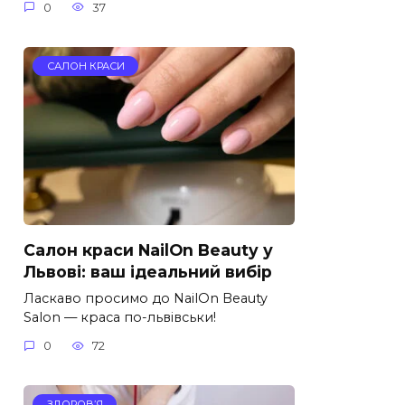
0
37
САЛОН КРАСИ
Салон краси NailOn Beauty у
Львові: ваш ідеальний вибір
Ласкаво просимо до NailOn Beauty
Salon — краса по-львівськи!
0
72
ЗДОРОВ’Я