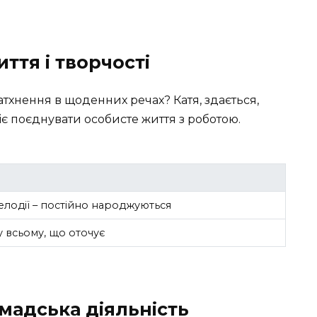
ття і творчості
тхнення в щоденних речах? Катя, здається,
іє поєднувати особисте життя з роботою.
лодії – постійно народжуються
у всьому, що оточує
омадська діяльність