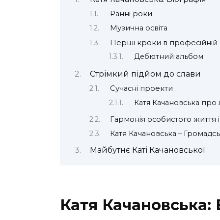
Ранні роки
Музична освіта
Перші кроки в професійній 
Дебютний альбом
Стрімкий підйом до слави
Сучасні проекти
Катя Качановська про 
Гармонія особистого життя і
Катя Качановська – Громадськ
Майбутнє Каті Качановської
Катя Качановська: 