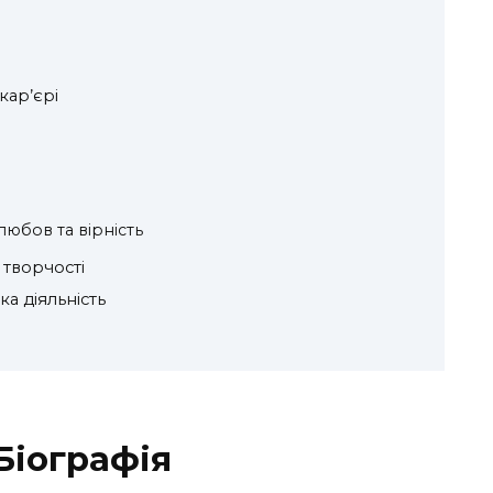
кар’єрі
любов та вірність
 творчості
а діяльність
Біографія