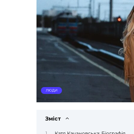
ЛЮДИ
Зміст
Катя Качановська: Біографія