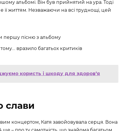
першому альбомі. Він був прийнятий на ура. Тоді
е її життям. Незважаючи на всі труднощі, цей
али першу пісню з альбому
тому… вразило багатьох критиків
джуємо користь і шкоду для здоров'я
о слави
вим концертом, Катя завойовувала серця. Вона
А ще – про ту самотність, що знайома багатьом.