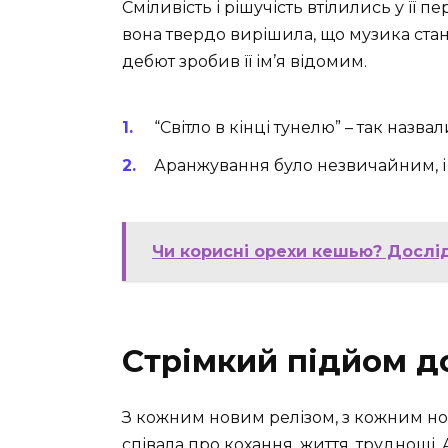
Сміливість і рішучість втілились у її 
вона твердо вирішила, що музика стан
дебют зробив її ім’я відомим.
“Світло в кінці тунелю” – так назв
Аранжування було незвичайним, і 
Чи корисні орехи кешью? Дослі
Стрімкий підйом д
З кожним новим релізом, з кожним но
співала про кохання, життя, труднощі. 