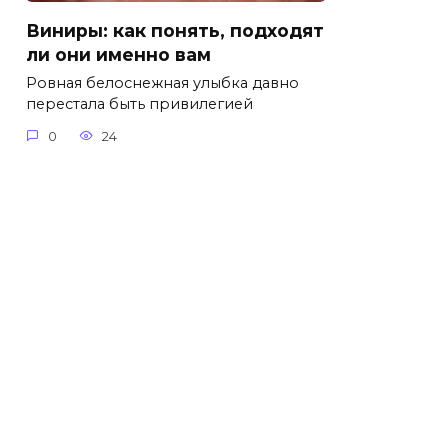
Виниры: как понять, подходят
ли они именно вам
Ровная белоснежная улыбка давно
перестала быть привилегией
0
24