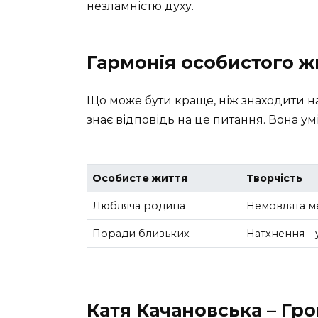
незламністю духу.
Гармонія особистого жи
Що може бути краще, ніж знаходити на
знає відповідь на це питання. Вона ум
Особисте життя
Творчість
Любляча родина
Немовлята ме
Поради близьких
Натхнення – 
Катя Качановська – Гр