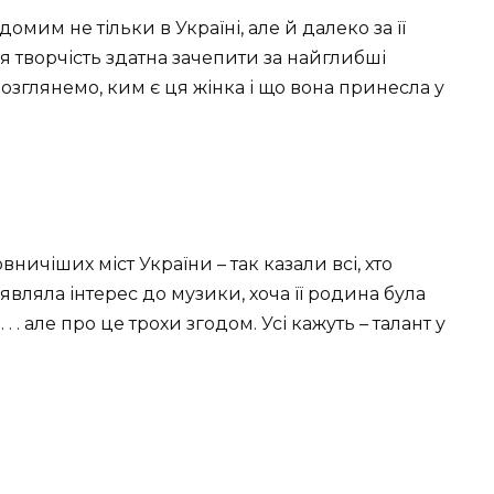
ідомим не тільки в Україні, але й далеко за її
я творчість здатна зачепити за найглибші
розглянемо, ким є ця жінка і що вона принесла у
ичіших міст України – так казали всі, хто
вляла інтерес до музики, хоча її родина була
 . але про це трохи згодом. Усі кажуть – талант у