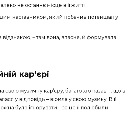
алеко не останнє місце в її житті
ршим наставником, який побачив потенціал у
з відзнакою, – там вона, власне, й формувала
ній кар’єрі
свою музичну кар’єру, багато хто казав. . . що в
лася у відповідь – вірила у свою музику. В її
ожна було ігнорувати. І за це її полюбили.