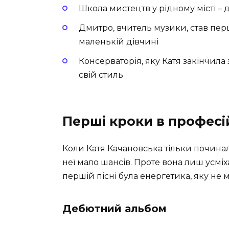
Школа мистецтв у рідному місті – д
Дмитро, вчитель музики, став пе
маленькій дівчині
Консерваторія, яку Катя закінчила 
свій стиль
Перші кроки в професій
Коли Катя Качановська тільки починала 
неї мало шансів. Проте вона лиш усміха
першій пісні була енергетика, яку не м
Дебютний альбом