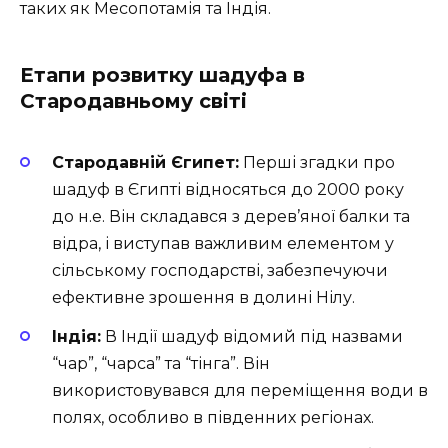
таких як Месопотамія та Індія.
Етапи розвитку шадуфа в
Стародавньому світі
Стародавній Єгипет:
Перші згадки про
шадуф в Єгипті відносяться до 2000 року
до н.е. Він складався з дерев’яної балки та
відра, і виступав важливим елементом у
сільському господарстві, забезпечуючи
ефективне зрошення в долині Нілу.
Індія:
В Індії шадуф відомий під назвами
“чар”, “чарса” та “тінга”. Він
використовувався для переміщення води в
полях, особливо в південних регіонах.