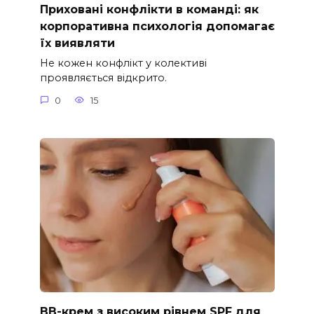
Приховані конфлікти в команді: як
корпоративна психологія допомагає
їх виявляти
Не кожен конфлікт у колективі
проявляється відкрито.
0
15
ВВ-крем з високим рівнем SPF для