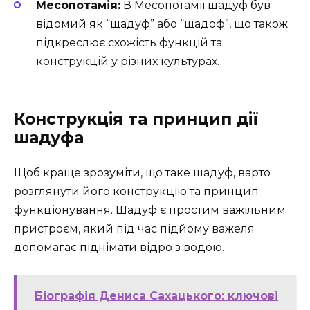
Месопотамія:
В Месопотамії шадуф був
відомий як “щадуф” або “щадоф”, що також
підкреслює схожість функцій та
конструкцій у різних культурах.
Конструкція та принцип дії
шадуфа
Щоб краще зрозуміти, що таке шадуф, варто
розглянути його конструкцію та принцип
функціонування. Шадуф є простим важільним
пристроєм, який під час підйому важеля
допомагає піднімати відро з водою.
Біографія Дениса Сахацького: ключові