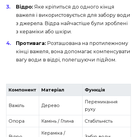
Відро:
Яке кріпиться до одного кінця
важеля і використовується для забору води
з джерела. Відра найчастіше були зроблені
з кераміки або шкіри.
Противага:
Розташована на протилежному
кінці важеля, вона допомагає компенсувати
вагу води в відрі, полегшуючи підйом.
Компонент
Матеріал
Функція
Перемикання
Важіль
Дерево
руху
Опора
Камінь / Глина
Стабільність
Кераміка /
Відро
Забір води