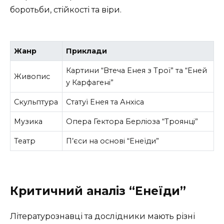
боротьби, стійкості та віри.
Жанр
Приклади
Картини “Втеча Енея з Трої” та “Еней
Живопис
у Карфагені”
Скульптура
Статуї Енея та Анхіса
Музика
Опера Гектора Берліоза “Троянці”
Театр
П’єси на основі “Енеїди”
Критичний аналіз “Енеїди”
Літературознавці та дослідники мають різні