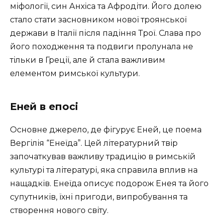
міфології, син Анхіса та Афродіти. Його долею
стало стати засновником нової троянської
держави в Італії після падіння Трої. Слава про
його походження та подвиги пролунала не
тільки в Греції, але й стала важливим
елементом римської культури.
Еней в епосі
Основне джерело, де фігурує Еней, це поема
Вергілія “Енеїда”. Цей літературний твір
започаткував важливу традицію в римській
культурі та літературі, яка справила вплив на
нащадків. Енеїда описує подорож Енея та його
супутників, їхні пригоди, випробування та
створення нового світу.