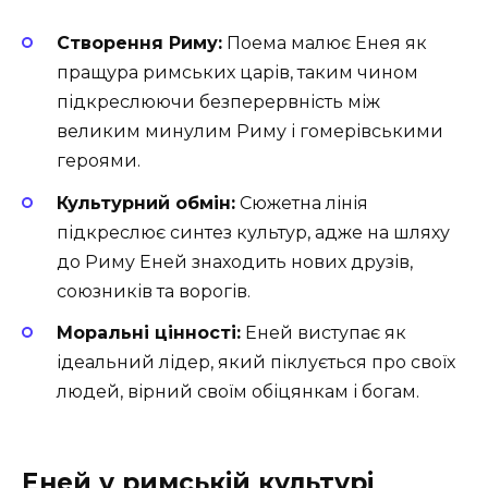
Створення Риму:
Поема малює Енея як
пращура римських царів, таким чином
підкреслюючи безперервність між
великим минулим Риму і гомерівськими
героями.
Культурний обмін:
Сюжетна лінія
підкреслює синтез культур, адже на шляху
до Риму Еней знаходить нових друзів,
союзників та ворогів.
Моральні цінності:
Еней виступає як
ідеальний лідер, який піклується про своїх
людей, вірний своїм обіцянкам і богам.
Еней у римській культурі