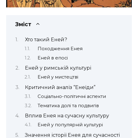
Зміст
Хто такий Еней?
Походження Енея
Еней в епосі
Еней у римській культурі
Еней у мистецтві
Критичний аналіз “Енеїди”
Соціально-політичні аспекти
Тематика долі та подвигів
Вплив Енея на сучасну культуру
Еней у популярній культурі
Значення історії Енея для сучасності