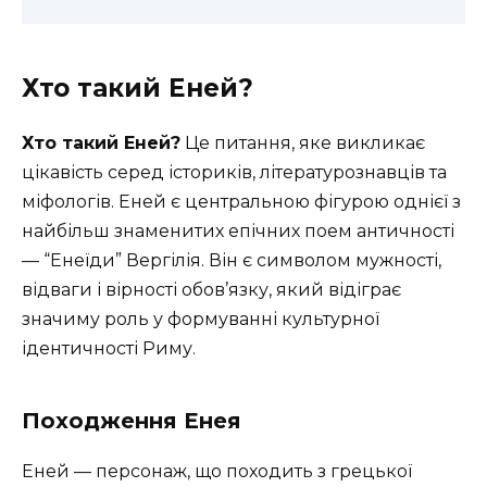
Хто такий Еней?
Хто такий Еней?
Це питання, яке викликає
цікавість серед істориків, літературознавців та
міфологів. Еней є центральною фігурою однієї з
найбільш знаменитих епічних поем античності
— “Енеїди” Вергілія. Він є символом мужності,
відваги і вірності обов’язку, який відіграє
значиму роль у формуванні культурної
ідентичності Риму.
Походження Енея
Еней — персонаж, що походить з грецької