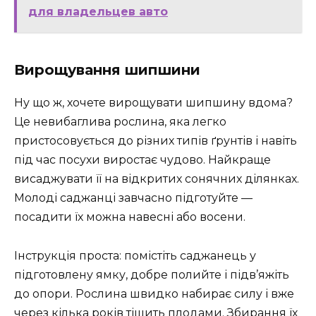
для владельцев авто
Вирощування шипшини
Ну що ж, хочете вирощувати шипшину вдома?
Це невибаглива рослина, яка легко
пристосовується до різних типів ґрунтів і навіть
під час посухи виростає чудово. Найкраще
висаджувати її на відкритих сонячних ділянках.
Молоді саджанці завчасно підготуйте —
посадити їх можна навесні або восени.
Інструкція проста: помістіть саджанець у
підготовлену ямку, добре полийте і підв’яжіть
до опори. Рослина швидко набирає силу і вже
через кілька років тішить плодами. Збирання їх