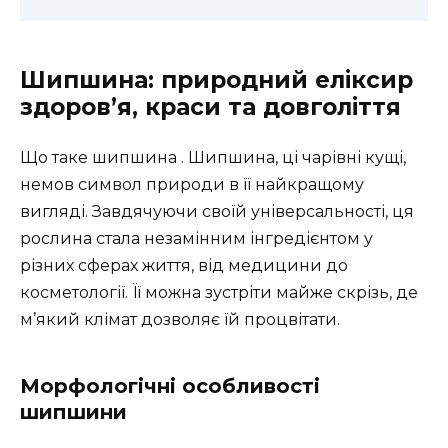
Шипшина: природний еліксир
здоров’я, краси та довголіття
Що таке шипшина . Шипшина, ці чарівні кущі,
немов символ природи в її найкращому
вигляді. Завдячуючи своїй універсальності, ця
рослина стала незамінним інгредієнтом у
різних сферах життя, від медицини до
косметології. Її можна зустріти майже скрізь, де
м’який клімат дозволяє їй процвітати.
Морфологічні особливості
шипшини