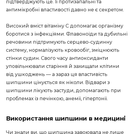
підтверджують це. Її протизапальні та
антимікробні властивості давно не є секретом.
Високий вміст вітаміну С допомагає організму
боротися з інфекціями. Флавоноїди та дубильні
речовини підтримують серцево-судинну
систему, нормалізують кровообіг, зміцнюють
стінки судин. Свого часу антиоксиданти
уповільнювали старіння й захищали клітини
від ушкоджень — а зараз ця властивість
шипшини цінується як ніколи. Відвари з
шипшини лікують застуди, допомагають при
проблемах із печінкою, анемії, гіпертонії.
Використання шипшини в медицині
Чи знали ви, що шипшина завоювала не лише