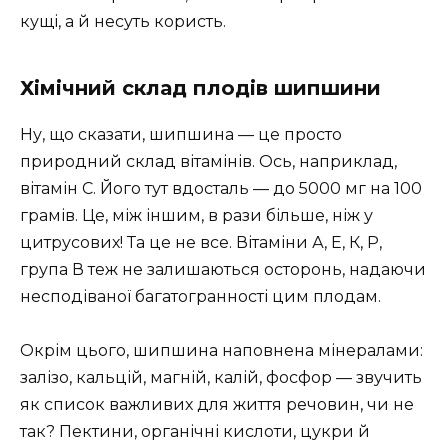
кущі, а й несуть користь.
Хімічний склад плодів шипшини
Ну, що сказати, шипшина — це просто
природний склад вітамінів. Ось, наприклад,
вітамін С. Його тут вдосталь — до 5000 мг на 100
грамів. Це, між іншим, в рази більше, ніж у
цитрусових! Та це не все. Вітаміни А, Е, К, Р,
група В теж не залишаються осторонь, надаючи
несподіваної багатогранності цим плодам.
Окрім цього, шипшина наповнена мінералами:
залізо, кальцій, магній, калій, фосфор — звучить
як список важливих для життя речовин, чи не
так? Пектини, органічні кислоти, цукри й