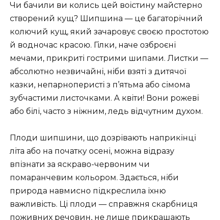
Чи бачили ви колись цей воістину майстерно
створений кущ? Шипшина — це багаторічний
колючий кущ, який зачаровує своєю простотою
й водночас красою. Гілки, наче озброєні
мечами, прикриті гострими шипами. Листки —
абсолютно незвичайні, ніби взяті з дитячої
казки, непарноперисті з п’ятьма або сімома
зубчастими листочками. А квіти! Вони рожеві
або білі, часто з ніжним, ледь відчутним духом.
Плоди шипшини, що дозрівають наприкінці
літа або на початку осені, можна відразу
впізнати за яскраво-червоним чи
помаранчевим кольором. Здається, ніби
природа навмисно підкреслила їхню
важливість. Ці плоди — справжня скарбниця
поживних речовин, не лише прикрашають