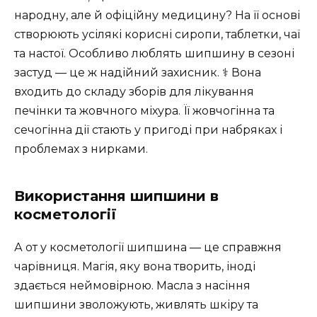
народну, але й офіційну медицину? На її основі
створюють усілякі корисні сиропи, таблетки, чаї
та настої. Особливо люблять шипшину в сезоні
застуд — це ж надійний захисник. ‍⚕️ Вона
входить до складу зборів для лікування
печінки та жовчного міхура. Її жовчогінна та
сечогінна дії стають у пригоді при набряках і
проблемах з нирками.
Використання шипшини в
косметології
А от у косметології шипшина — це справжня
чарівниця. Магія, яку вона творить, іноді
здається неймовірною. Масла з насіння
шипшини зволожують, живлять шкіру та