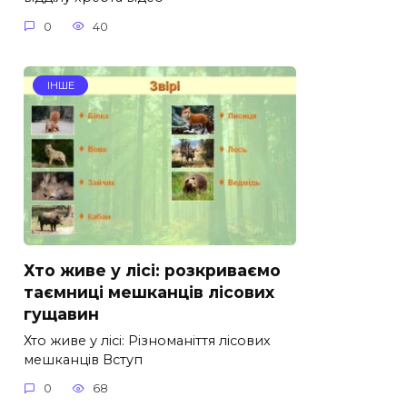
0
40
ІНШЕ
Хто живе у лісі: розкриваємо
таємниці мешканців лісових
гущавин
Хто живе у лісі: Різноманіття лісових
мешканців Вступ
0
68