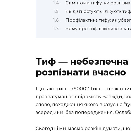
Симптоми тифу: як розпізна
Як діагностують і лікують ти
Профілактика тифу: як убез
Чому про тиф важливо знати
Тиф — небезпечна і
розпізнати вчасно
Що таке тиф –
79000
? Тиф — це жахлив
враз затуманює свідомість. Завжди, ко
слово, походження якого вказує на “тум
зсередини, без попередження. Ослаблює
Сьогодні ми маємо розкіш думати, що 