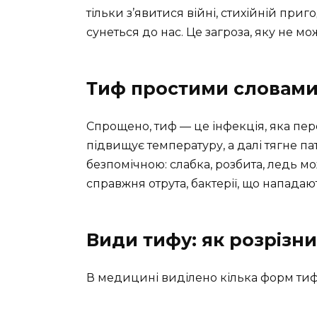
тільки з’явитися війні, стихійній приго
сунеться до нас. Це загроза, яку не м
Тиф простими словам
Спрощено, тиф — це інфекція, яка пер
підвищує температуру, а далі тягне п
безпомічною: слабка, розбита, ледь мо
справжня отрута, бактерії, що нападают
Види тифу: як розрізнит
В медицині виділено кілька форм тифу