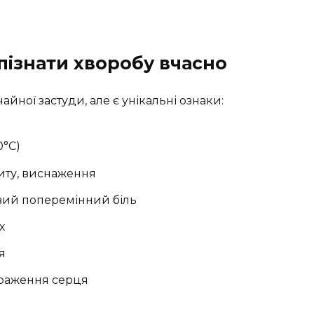
пізнати хворобу вчасно
йної застуди, але є унікальні ознаки:
0°C)
титу, виснаження
зовий поперемінний біль
х
я
 ураження серця