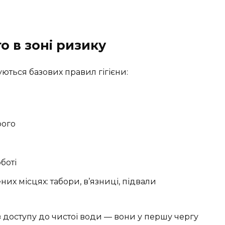
о в зоні ризику
ються базових правил гігієни:
рого
оботі
их місцях: табори, в’язниці, підвали
без доступу до чистої води — вони у першу чергу