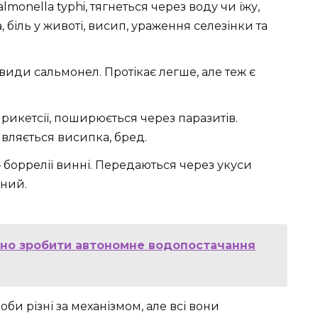
monella typhi, тягнеться через воду чи їжу,
біль у животі, висип, ураження селезінки та
иди сальмонел. Протікає легше, але теж є
 рикетсії, поширюється через паразитів.
являється висипка, бред.
боррелії винні. Передаються через укуси
бний.
ьно зробити автономне водопостачання
оби різні за механізмом, але всі вони