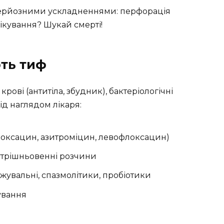
серйозними ускладненнями: перфорація
лікування? Шукай смерті!
ють тиф
крові (антитіла, збудник), бактеріологічні
ід наглядом лікаря:
оксацин, азитроміцин, левофлоксацин)
нутрішньовенні розчини
вальні, спазмолітики, пробіотики
ування