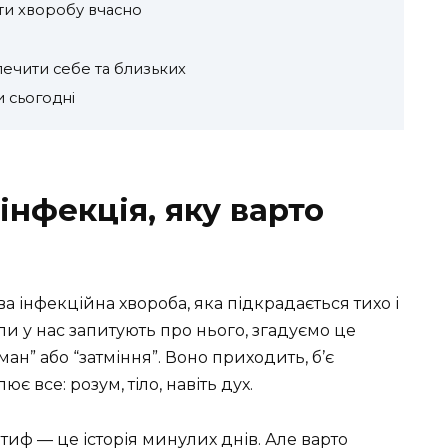
ти хворобу вчасно
ф
печити себе та близьких
 сьогодні
нфекція, яку варто
а інфекційна хвороба, яка підкрадається тихо і
ли у нас запитують про нього, згадуємо це
ан” або “затміння”. Воно приходить, б’є
 все: розум, тіло, навіть дух.
тиф — це історія минулих днів. Але варто