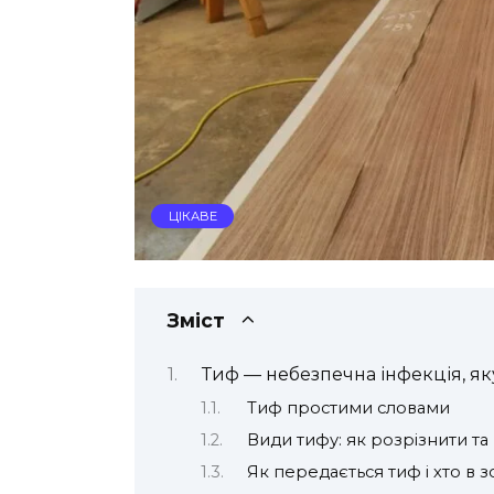
ЦІКАВЕ
Зміст
Тиф — небезпечна інфекція, як
Тиф простими словами
Види тифу: як розрізнити та 
Як передається тиф і хто в з