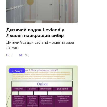
Дитячий садок Levland у
Львові: найкращий вибір
Дитячий садок Levland – освітня оаза
на мапі
0
36
ЛЮДИ