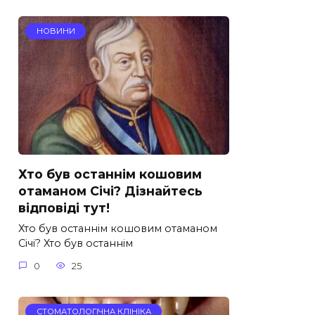
НОВИНИ
Хто був останнім кошовим
отаманом Січі? Дізнайтесь
відповіді тут!
Хто був останнім кошовим отаманом
Січі? Хто був останнім
0
25
СТОМАТОЛОГІЧНА КЛІНІКА