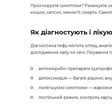
Проігноруєте симптоми? Ризикуєте 
кишок, сепсис, менінгіт, смерть. Само
Як діагностують і ліку
Діагностика тифу містить огляд, аналіз 
дослідження калу чи сечі. Лікування п
антимікробні препарати (ципрофл
детоксикація — багато рідини, в
полегшуємо симптоми — жарознижу
постільний режим, контроль харч