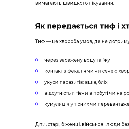
вимагають швидкого лікування.
Як передається тиф і хт
Тиф — це хвороба умов, де не дотриму
через заражену воду та їжу
контакт з фекаліями чи сечею хво
укуси паразитів: вшів, бліх
відсутність гігієни в побуті чи на р
кумуляція у тісних чи перевантажен
Діти, старі, біженці, військові, люди 