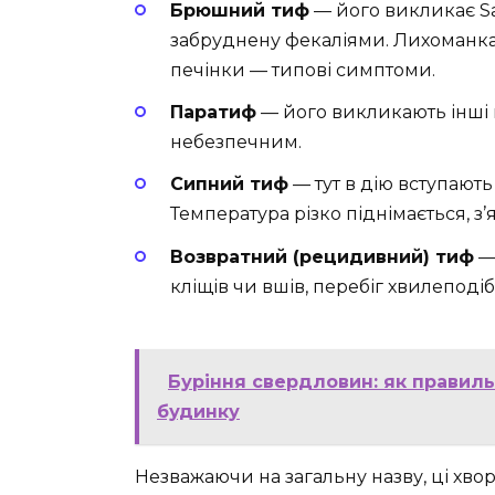
Брюшний тиф
— його викликає Sal
забруднену фекаліями. Лихоманка, 
печінки — типові симптоми.
Паратиф
— його викликають інші в
небезпечним.
Сипний тиф
— тут в дію вступають
Температура різко піднімається, з’
Возвратний (рецидивний) тиф
— 
кліщів чи вшів, перебіг хвилеподі
Буріння свердловин: як правил
будинку
Незважаючи на загальну назву, ці хвор