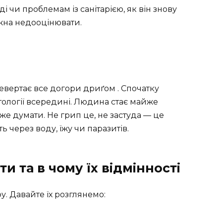
ді чи проблемам із санітарією, як він знову
ожна недооцінювати.
и
евертає все догори дриґом . Спочатку
атології всередині. Людина стає майже
же думати. Не грип це, не застуда — це
ь через воду, їжу чи паразитів.
и та в чому їх відмінності
. Давайте їх розглянемо: