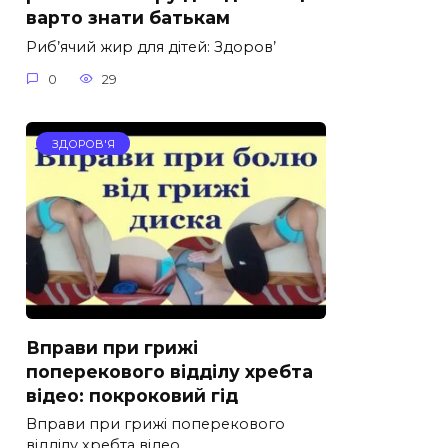
варто знати батькам
Риб’ячий жир для дітей: Здоров’
0
29
ЗДОРОВ'Я
Вправи при грижі
поперекового відділу хребта
відео: покроковий гід
Вправи при грижі поперекового
відділу хребта відео