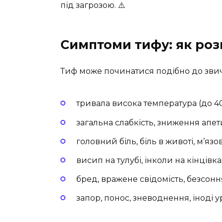
під загрозою. ⚠️
Симптоми тифу: як роз
Тиф може починатися подібно до звича
тривала висока температура (до 4
загальна слабкість, зниження апе
головний біль, біль в животі, м’я
висип на тулубі, інколи на кінцівка
бред, вражене свідомість, безсонн
запор, понос, зневоднення, іноді