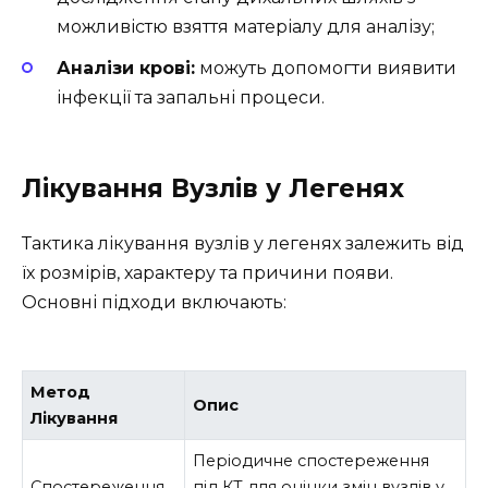
можливістю взяття матеріалу для аналізу;
Аналізи крові:
можуть допомогти виявити
інфекції та запальні процеси.
Лікування Вузлів у Легенях
Тактика лікування вузлів у легенях залежить від
їх розмірів, характеру та причини появи.
Основні підходи включають:
Метод
Опис
Лікування
Періодичне спостереження
Спостереження
під КТ для оцінки змін вузлів у