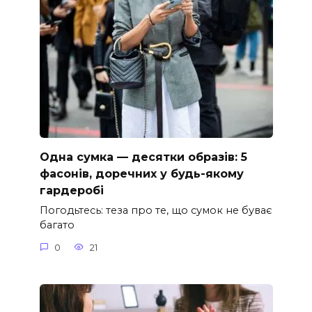
Одна сумка — десятки образів: 5
фасонів, доречних у будь-якому
гардеробі
Погодьтесь: теза про те, що сумок не буває
багато
0
21