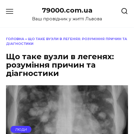
Перейти
79000.com.ua
до
вмісту
Ваш провідник у житті Львова
ГОЛОВНА
»
ЩО ТАКЕ ВУЗЛИ В ЛЕГЕНЯХ: РОЗУМІННЯ ПРИЧИН ТА
ДІАГНОСТИКИ
Що таке вузли в легенях:
розуміння причин та
діагностики
ЛЮДИ