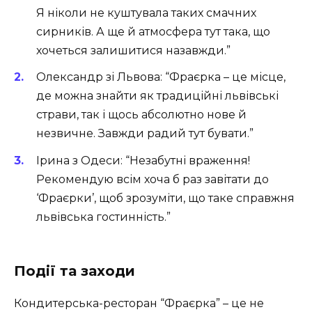
Я ніколи не куштувала таких смачних
сирників. А ще й атмосфера тут така, що
хочеться залишитися назавжди.”
Олександр зі Львова:
“Фраєрка – це місце,
де можна знайти як традиційні львівські
страви, так і щось абсолютно нове й
незвичне. Завжди радий тут бувати.”
Ірина з Одеси:
“Незабутні враження!
Рекомендую всім хоча б раз завітати до
‘Фраєрки’, щоб зрозуміти, що таке справжня
львівська гостинність.”
Події та заходи
Кондитерська-ресторан “Фраєрка” – це не