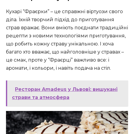
Кухарі “Фраєрки” – це справжні віртуози свого
діла. Їхній творчий підхід до приготування
страв вражає. Вони вміють поєднати традиційні
рецепти з новими технологіями приготування,
що робить кожну страву унікальною. І хоча
багато хто вважає, що найголовніше у стравах –
це смак, проте у “Фраєрці” важливо все: і
аромати, і кольори, і навіть подача на стіл.
Ресторан Amadeus у Львові: вишукані
страви та атмосфера