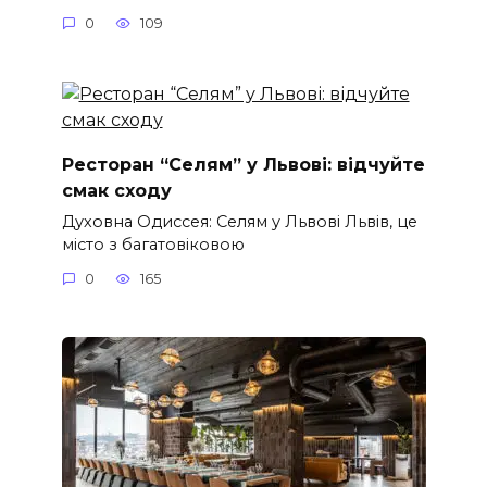
0
109
Ресторан “Селям” у Львові: відчуйте
смак сходу
Духовна Одиссея: Селям у Львові Львів, це
місто з багатовіковою
0
165