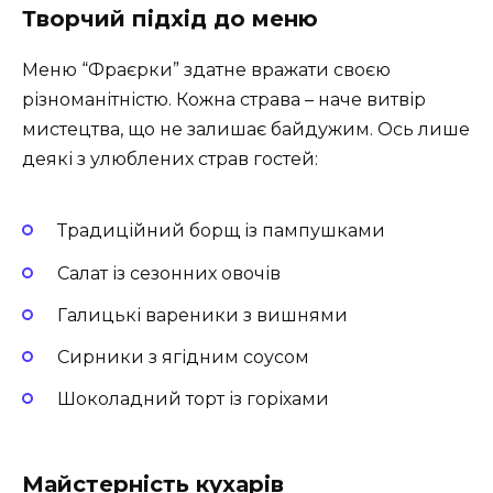
Творчий підхід до меню
Меню “Фраєрки” здатне вражати своєю
різноманітністю. Кожна страва – наче витвір
мистецтва, що не залишає байдужим. Ось лише
деякі з улюблених страв гостей:
Традиційний борщ із пампушками
Салат із сезонних овочів
Галицькі вареники з вишнями
Сирники з ягідним соусом
Шоколадний торт із горіхами
Майстерність кухарів