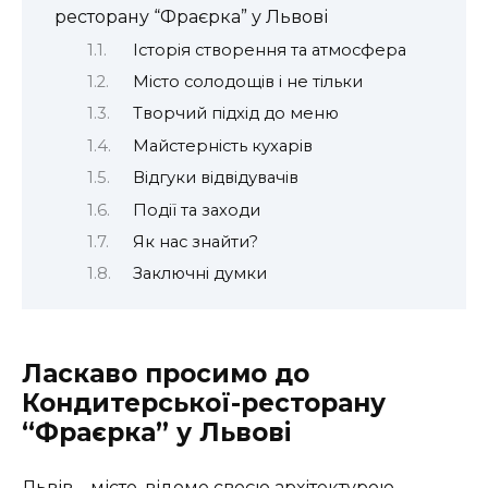
ресторану “Фраєрка” у Львові
Історія створення та атмосфера
Місто солодощів і не тільки
Творчий підхід до меню
Майстерність кухарів
Відгуки відвідувачів
Події та заходи
Як нас знайти?
Заключні думки
Ласкаво просимо до
Кондитерської-ресторану
“Фраєрка” у Львові
Львів – місто, відоме своєю архітектурою,