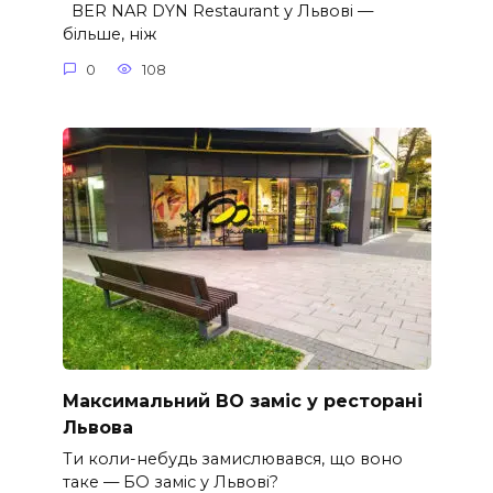
BER NAR DYN Restaurant у Львові —
більше, ніж
0
108
Максимальний BO заміс у ресторані
Львова
Ти коли-небудь замислювався, що воно
таке — БО заміс у Львові?