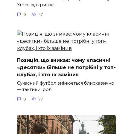
Хтось відкриває
0
47
Позиція, що зникає: чому класичні
«десятки» більше не потрібні у топ-
клубах, і хто їх замінив
Сучасний футбол змінюється блискавично
— тактики, ролі
0
77