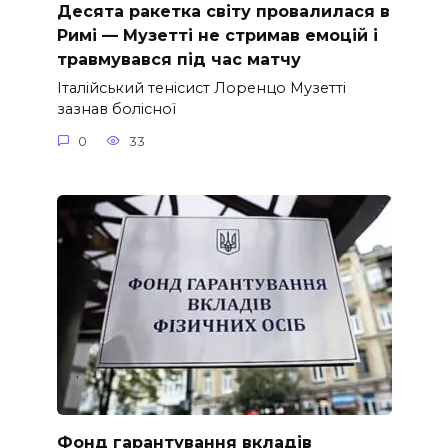
Десята ракетка світу провалилася в
Римі — Музетті не стримав емоцій і
травмувався під час матчу
Італійський тенісист Лоренцо Музетті
зазнав болісної
0
33
Фонд гарантування вкладів