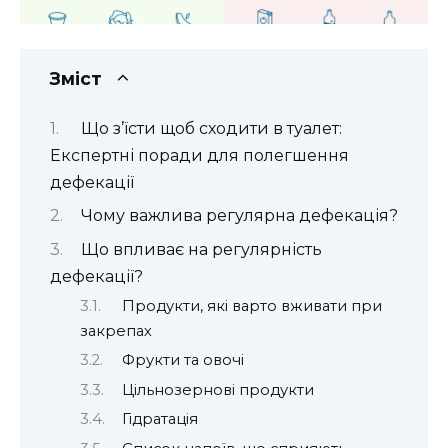
Зміст
Що з’їсти щоб сходити в туалет:
Експертні поради для полегшення
дефекації
Чому важлива регулярна дефекація?
Що впливає на регулярність
дефекації?
Продукти, які варто вживати при
закрепах
Фрукти та овочі
Цільнозернові продукти
Гідратація