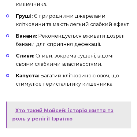
кишечника.
Груші:
Є природними джерелами
клітковини та мають легкий слабкий ефект.
Банани:
Рекомендується вживати дозрілі
банани для сприяння дефекації.
Сливи:
Сливи, зокрема сушені, відомі
своїми слабкими властивостями.
Капуста:
Багатий клітковиною овоч, що
стимулює перистальтику кишечника.
Хто такий Мойсей: історія життя та
роль у релігії Ізраїлю