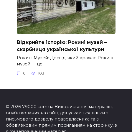
Відкрийте історію: Рокині музей –
скарбниця української культури
Рокині Музей: Досвід, який вражає Рокині
музей — це
0
103
© 2026 79000.com.ua Використання матеріалів,
опублікованих на сайті, допускається тільки з
письмового дозволу правовласника та з
обов'язковим прямим посиланням на сторінку, з
якої запозичений матеріал.