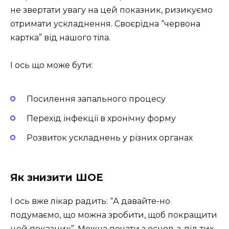
не звертати увагу на цей показник, ризикуємо
отримати ускладнення. Своєрідна “червона
картка” від нашого тіла.
І ось що може бути:
Посилення запального процесу
Перехід інфекції в хронічну форму
Розвиток ускладнень у різних органах
Як знизити ШОЕ
І ось вже лікар радить: “А давайте-но
подумаємо, що можна зробити, щоб покращити
цей показник”. Можна почати з основ, з-під тих