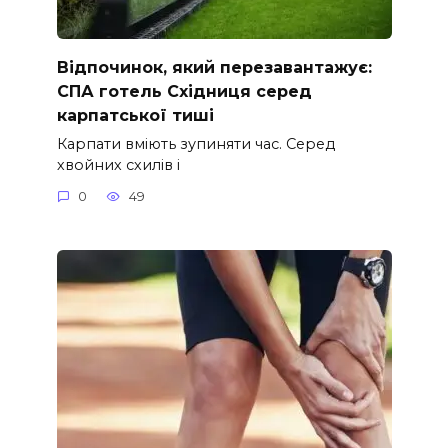
Відпочинок, який перезавантажує:
СПА готель Східниця серед
карпатської тиші
Карпати вміють зупиняти час. Серед
хвойних схилів і
0
49