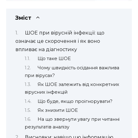
Зміст
ШОЕ при вірусній інфекції: що
означає це скорочення і як воно
впливає на діагностику
Що таке ШОЕ
Чому швидкість осідання важлива
при вірусах?
Як ШОЕ залежить від конкретних
вірусних інфекцій
Що буде, якщо проігнорувати?
Як знизити ШОЕ
На що звернути увагу при читанні
результатів аналізу
Висновки: навіщо цю інформацію