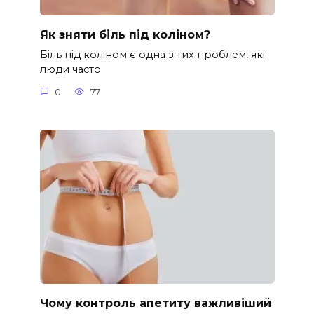
Як зняти біль під коліном?
Біль під коліном є одна з тих проблем, які
люди часто
0
77
Чому контроль апетиту важливіший