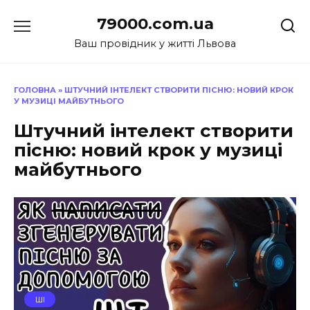
Перейти
79000.com.ua
до
вмісту
Ваш провідник у житті Львова
ГОЛОВНА
»
ШТУЧНИЙ ІНТЕЛЕКТ СТВОРИТИ ПІСНЮ: НОВИЙ КРОК
У МУЗИЦІ МАЙБУТНЬОГО
Штучний інтелект створити
пісню: новий крок у музиці
майбутнього
ШІ