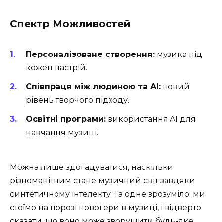
Спектр Можливостей
Персоналізоване створення:
музика під
кожен настрій.
Співпраця між людиною та AI:
новий
рівень творчого підходу.
Освітні програми:
використання AI для
навчання музиці.
Можна лише здогадуватися, наскільки
різноманітним стане музичний світ завдяки
синтетичному інтелекту. Та одне зрозуміло: ми
стоїмо на порозі нової ери в музиці, і відверто
сказати, що воно може зворушити будь-яке