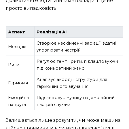
драматичні етюди та інтимні балади. І це не
просто випадковість.
Аспект
Реалізація AI
Створює нескінченні варіації, здатні
Мелодія
уловлювати настрій.
Регулює темп і ритм, підлаштовуючи
Ритм
під конкретний жанр.
Аналізує акордні структури для
Гармонія
гармонійного звучання.
Емоційна
Підлаштовує музику під емоційний
напруга
настрій слухача.
Залишається лише зрозуміти, чи може машина
дійсно проникнути в сутність людської душі.