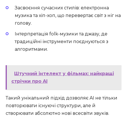
Засвоєння сучасних стилів: електронна
музика та хіп-хоп, що перевертає світ з ніг на
голову.
Інтерпретація folk-музики та джазу, де
традиційні інструменти поєднуються з
алгоритмами.
Штучний інтелект у фільмах: найкращі
стрічки про AI
Такий унікальний підхід дозволяє AI не тільки
повторювати існуючі структури, але й
створювати абсолютно нові всесвіти звуків.