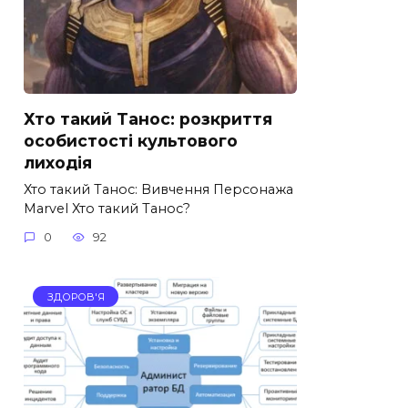
Хто такий Танос: розкриття
особистості культового
лиходія
Хто такий Танос: Вивчення Персонажа
Marvel Хто такий Танос?
0
92
ЗДОРОВ'Я