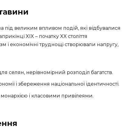
тавини
а під великим впливом подій, які відбувалися
Наприкінці XIX – початку XX століття
ізм і економічні труднощі створювали напругу,
ля селян, нерівномірний розподіл багатств.
номії і збереження національної ідентичності.
 монархією і класовими привілеями.
ення