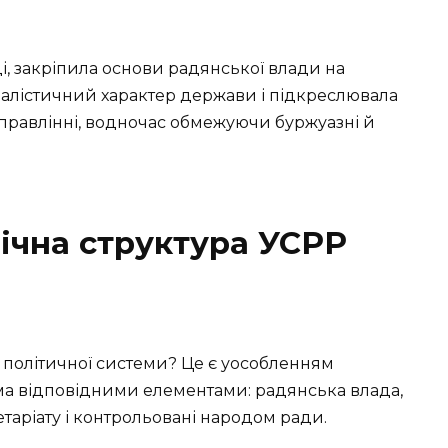
ці, закріпила основи радянської влади на
ціалістичний характер держави і підкреслювала
 управлінні, водночас обмежуючи буржуазні й
мічна структура УСРР
 політичної системи? Це є уособленням
іма відповідними елементами: радянська влада,
етаріату і контрольовані народом ради.