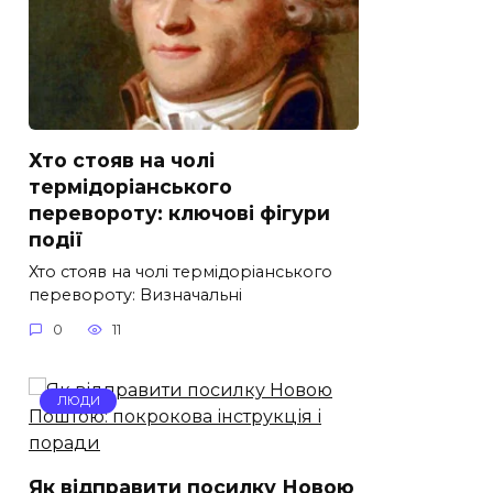
Хто стояв на чолі
термідоріанського
перевороту: ключові фігури
події
Хто стояв на чолі термідоріанського
перевороту: Визначальні
0
11
ЛЮДИ
Як відправити посилку Новою