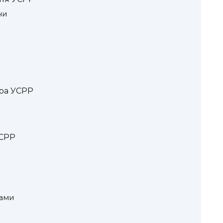
ни
ура УСРР
УСРР
вами