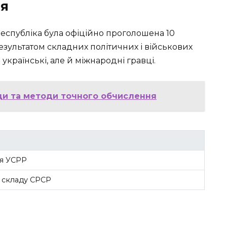
ня
Республіка була офіційно проголошена 10
 результатом складних політичних і військових
українські, але й міжнародні гравці.
ади та методи точного обчислення
я УСРР
 складу СРСР