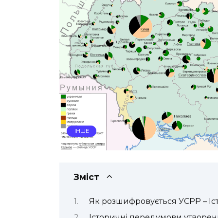
ІНШЕ
Зміст
Як розшифровується УСРР – Іс
Історичні передумови утворе