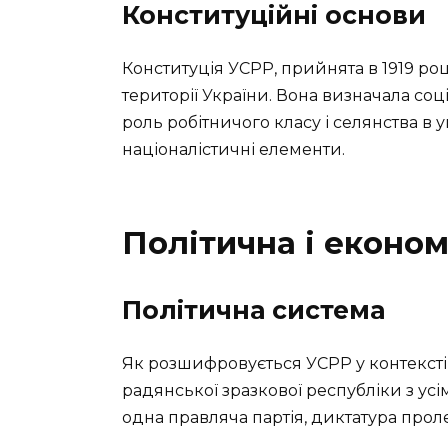
Конституційні основи
Конституція УСРР, прийнята в 1919 ро
території України. Вона визначала со
роль робітничого класу і селянства в
націоналістичні елементи.
Політична і еконо
Політична система
Як розшифровується УСРР у контексті
радянської зразкової республіки з ус
одна правляча партія, диктатура прол