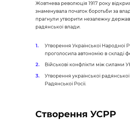
Жовтнева революція 1917 року відкрила
знаменувала початок боротьби за владу
прагнули утворити незалежну державу 
радянської влади.
Утворення Української Народної Ре
проголосила автономію в складі фе
Військові конфлікти між силами У
Утворення української радянської
Радянської Росії.
Створення УСРР