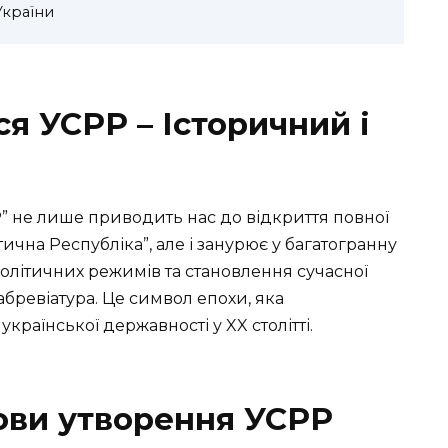
України
я УСРР – Історичний і
 не лише приводить нас до відкриття повної
ична Республіка”, але і занурює у багатогранну
політичних режимів та становлення сучасної
абревіатура. Це символ епохи, яка
раїнської державності у XX столітті.
ови утворення УСРР