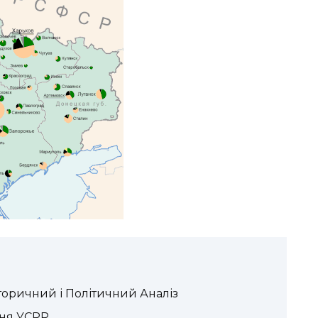
торичний і Політичний Аналіз
ння УСРР