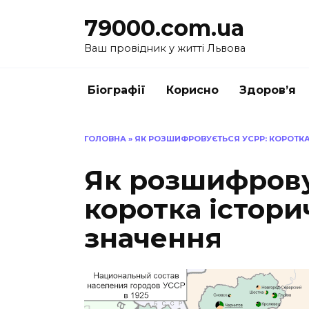
Перейти
79000.com.ua
до
вмісту
Ваш провідник у житті Львова
Біографії
Корисно
Здоров’я
ГОЛОВНА
»
ЯК РОЗШИФРОВУЄТЬСЯ УСРР: КОРОТКА
Як розшифрову
коротка істори
значення