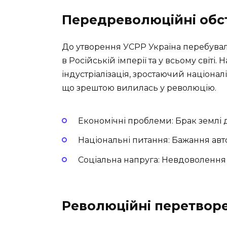
Передреволюційні обс
До утворення УСРР Україна перебувал
в Російській імперії та у всьому світі. 
індустріалізація, зростаючий націонал
що зрештою вилилась у революцію.
Економічні проблеми: Брак землі д
Національні питання: Бажання авто
Соціальна напруга: Невдоволення
Революційні перетвор