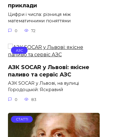
приклади
Цифри і числа: різниця між
математичними поняттями
0
72
АЗС
АЗК SOCAR у Львові: якісне
паливо та сервіс АЗС
АЗК SOCAR у Львові, на вулиці
Городоцькій: Яскравий
0
83
СТАТТІ