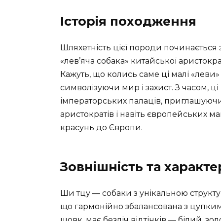
Історія походження
Шляхетність цієї породи починається 
«лев’яча собака» китайської аристокр
Кажуть, що колись саме ці малі «леви
символізуючи мир і захист. З часом, 
імператорських палаців, приглашуючи 
аристократів і навіть європейських 
красунь до Європи.
Зовнішність та характе
Ши тцу — собаки з унікальною структур
що гармонійно збалансована з цупкими
шовк, має безліч відтінків — білий, з