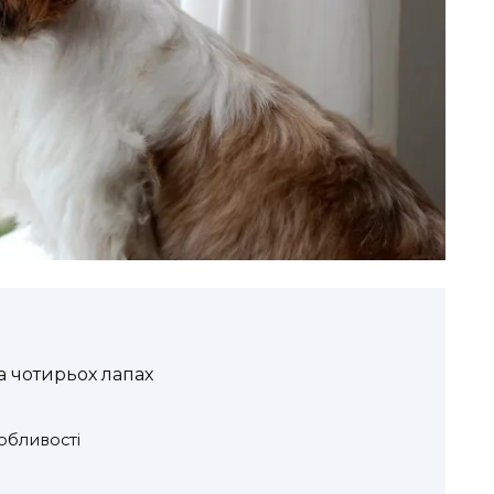
а чотирьох лапах
собливості