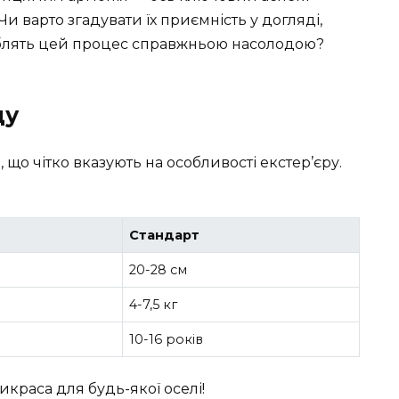
и варто згадувати їх приємність у догляді,
роблять цей процес справжньою насолодою?
цу
 що чітко вказують на особливості екстер’єру.
Стандарт
20-28 см
4-7,5 кг
10-16 років
икраса для будь-якої оселі!