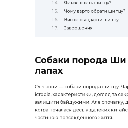
Як нас тішать ши тцу?
Чому варто обрати ши тцу?
Високі стандарти ши тцу
Завершення
Собаки порода Ши 
лапах
Ось вони — собаки порода ши тцу. Чарі
історія, характеристики, догляд та се
залишити байдужими. Але спочатку, да
котра почалася десь у далеких китайс
частиною повсякденного життя.