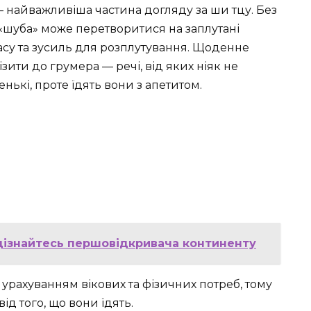
— найважливіша частина догляду за ши тцу. Без
а «шуба» може перетворитися на заплутані
асу та зусиль для розплутування. Щоденне
візити до грумера — речі, від яких ніяк не
нькі, проте їдять вони з апетитом.
 дізнайтесь першовідкривача континенту
 урахуванням вікових та фізичних потреб, тому
ід того, що вони їдять.