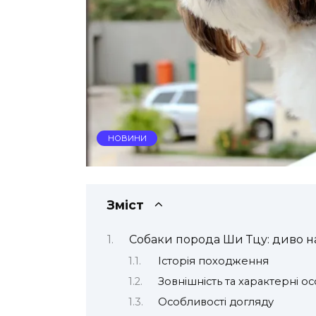
НОВИНИ
Зміст
Собаки порода Ши Тцу: диво н
Історія походження
Зовнішність та характерні о
Особливості догляду