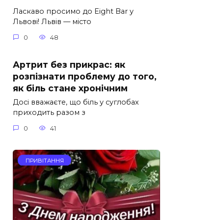
Ласкаво просимо до Eight Bar у
Львові! Львів — місто
0
48
Артрит без прикрас: як
розпізнати проблему до того,
як біль стане хронічним
Досі вважаєте, що біль у суглобах
приходить разом з
0
41
ПРИВІТАННЯ