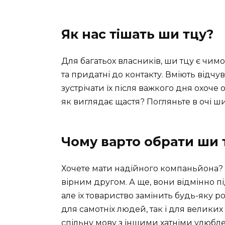
Як нас тішать ши тцу?
Для багатьох власників, ши тцу є чим
та придатні до контакту. Вміють відчув
зустрічати їх після важкого дня охоч
як виглядає щастя? Погляньте в очі ши
Чому варто обрати ши 
Хочете мати надійного компаньйона? С
вірним другом. А ще, вони відмінно п
але їх товариство замінить будь-яку р
для самотніх людей, так і для великих
спільну мову з іншими хатніми улюбл