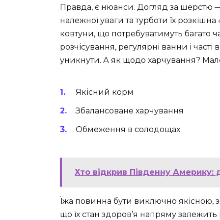
Правда, є нюанси. Догляд за шерстю 
належної уваги та турботи їх розкішн
ковтуни, що потребуватимуть багато ч
розчісування, регулярні ванни і часті 
уникнути. А як щодо харчування? Мале
Якісний корм
Збалансоване харчування
Обмеження в солодощах
Хто відкрив Південну Америку:
Їжа повинна бути виключно якісною, з
що їх стан здоров’я напряму залежить в