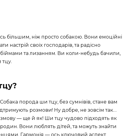
ось більшим, ніж просто собакою. Вони емоційні
ати настрій своїх господарів, та радісно
е обіймами та лизанням. Ви коли-небудь бачили,
 тцу.
тцу?
обака порода ши тцу, без сумнівів, стане вам
ідтримують розмови! Ну добре, не зовсім так…
озмову — ще й як! Ши тцу чудово підходять як
 родин. Вони люблять дітей, та можуть знайти
енцями. Гармонія — ось ключовий аспект