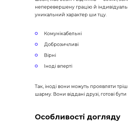
неперевершену грацію й індивідуальн
уникальний характер ши тцу.
Комунікабельні
Доброзичливі
Вірні
Іноді вперті
Так, іноді вони можуть проявляти трі
шарму. Вони віддані друзі, готові бут
Особливості догляду