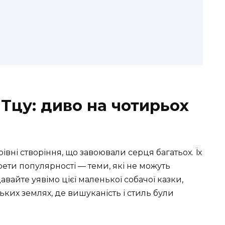
Тцу: диво на чотирьох
вні створіння, що завоювали серця багатьох. Їх
крети популярності — теми, які не можуть
вайте уявімо цієї маленької собачої казки,
ьких землях, де вишуканість і стиль були