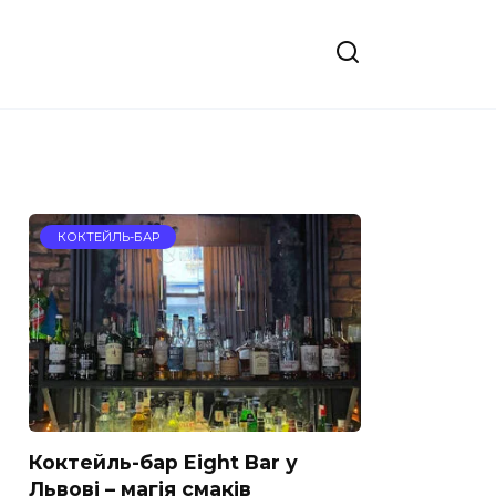
КОКТЕЙЛЬ-БАР
Коктейль-бар Eight Bar у
Львові – магія смаків