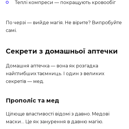
Теплі компреси — покращують кровообіг
По черзі — вийде магія. Не вірите? Випробуйте
самі.
Секрети з домашньої аптечки
Домашня аптечка — вона як розгадка
найглибших таємниць. І один з великих
секретів — мед.
Прополіс та мед
Цілюще властивості відомі з давно. Медові
маски… Це як занурення в давню магію.