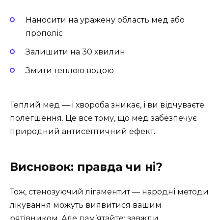
Наносити на уражену область мед або
прополіс
Залишити на 30 хвилин
Змити теплою водою
Теплий мед — і хвороба зникає, і ви відчуваєте
полегшення. Це все тому, що мед забезпечує
природний антисептичний ефект.
Висновок: правда чи ні?
Тож, стенозуючий лігаментит — народні методи
лікування можуть виявитися вашим
рятівником. Але пам’ятайте: завжди