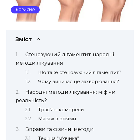
КОРИСНО
Зміст
Стенозуючий лігаментит: народні
методи лікування
Що таке стенозуючий лігаментит?
Чому виникає це захворювання?
Народні методи лікування: міф чи
реальність?
Трав’яні компреси
Масаж з оліями
Вправи та фізичні методи
Техніка “м’ячика”