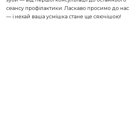
сеансу профілактики. Ласкаво просимо до нас
— і нехай ваша усмішка стане ще сяючішою!