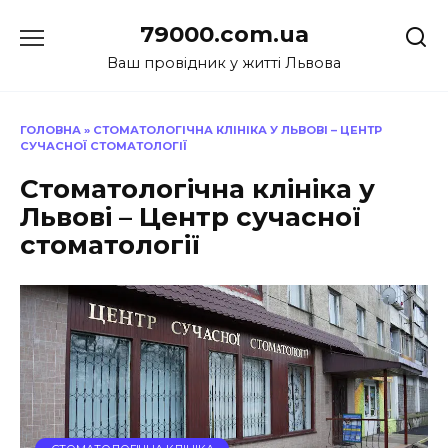
Перейти
79000.com.ua
до
вмісту
Ваш провідник у житті Львова
ГОЛОВНА
»
СТОМАТОЛОГІЧНА КЛІНІКА У ЛЬВОВІ – ЦЕНТР
СУЧАСНОЇ СТОМАТОЛОГІЇ
Стоматологічна клініка у
Львові – Центр сучасної
стоматології