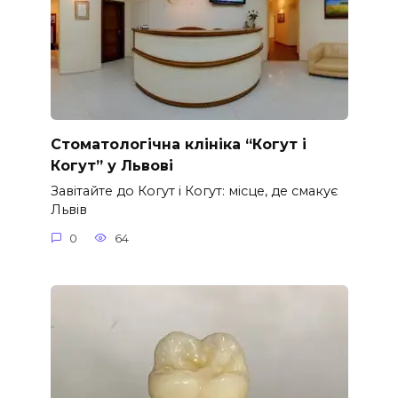
Стоматологічна клініка “Когут і
Когут” у Львові
Завітайте до Когут і Когут: місце, де смакує
Львів
0
64