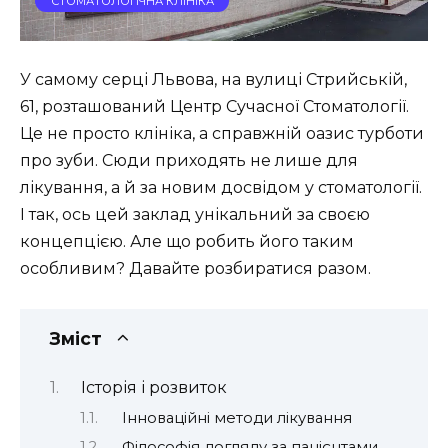
СТОМАТОЛОГІЧНА КЛІНІКА
У самому серці Львова, на вулиці Стрийській,
61, розташований Центр Сучасної Стоматології.
Це не просто клініка, а справжній оазис турботи
про зуби. Сюди приходять не лише для
лікування, а й за новим досвідом у стоматології.
І так, ось цей заклад унікальний за своєю
концепцією. Але що робить його таким
особливим? Давайте розбиратися разом.
Зміст
Історія і розвиток
Інноваційні методи лікування
Філософія догляду за пацієнтами