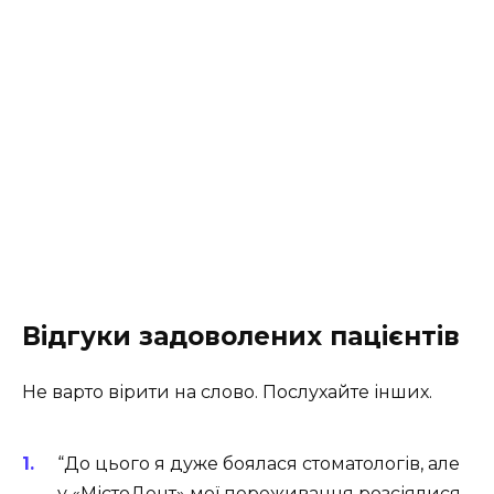
Відгуки задоволених пацієнтів
Не варто вірити на слово. Послухайте інших.
“До цього я дуже боялася стоматологів, але
у «МістоДент» мої переживання розсіялися.