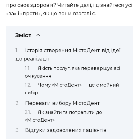
про своє здоров’я? Читайте далі, і дізнайтеся усі
«за» і «проти», якщо вони взагалі є.
Зміст
Історія створення МістоДент: від ідеї
до реалізації
Якість послуг, яка перевершує всі
очікування
Чому «МістоДент» — це сімейний
вибір
Переваги вибору МістоДент
Як знайти та потрапити до
«МістоДент»
Відгуки задоволених пацієнтів