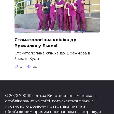
Стоматологічна клініка др.
Вражнова у Львові
Стоматологічна клініка др. Вражнова в
Львові: Куди
0
60
© 2026 79000.com.ua Використання матеріалів,
опублікованих на сайті, допускається тільки з
письмового дозволу правовласника та з
обов'язковим прямим посиланням на сторінку, з