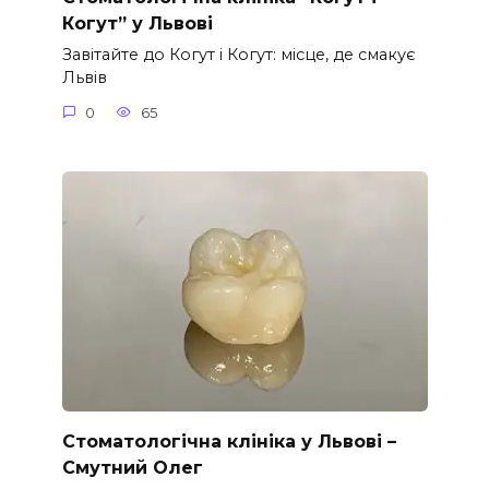
Когут” у Львові
Завітайте до Когут і Когут: місце, де смакує
Львів
0
65
Стоматологічна клініка у Львові –
Смутний Олег