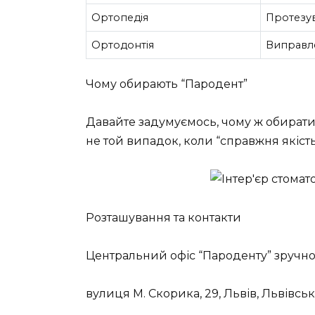
Ортопедія
Протезув
Ортодонтія
Виправле
Чому обирають “Пародент”
Давайте задумуємось, чому ж обирати
не той випадок, коли “справжня якіст
Розташування та контакти
Центральний офіс “Пароденту” зручно
вулиця М. Скорика, 29, Львів, Львівськ