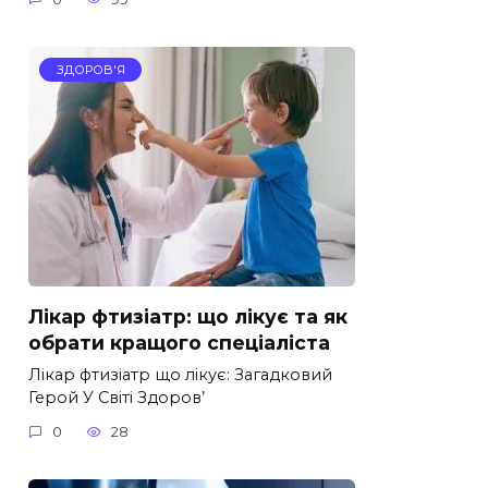
ЗДОРОВ'Я
Лікар фтизіатр: що лікує та як
обрати кращого спеціаліста
Лікар фтизіатр що лікує: Загадковий
Герой У Світі Здоров’
0
28