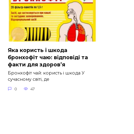
Яка користь і шкода
бронхофіт чаю: відповіді та
факти для здоров’я
Бронхофіт чай: користь і шкода У
сучасному світі, де
0
47