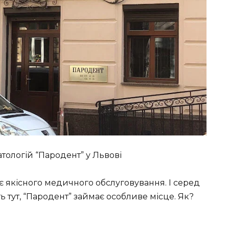
атологій “Пародент” у Львові
ує якісного медичного обслуговування. І серед
 тут, “Пародент” займає особливе місце. Як?