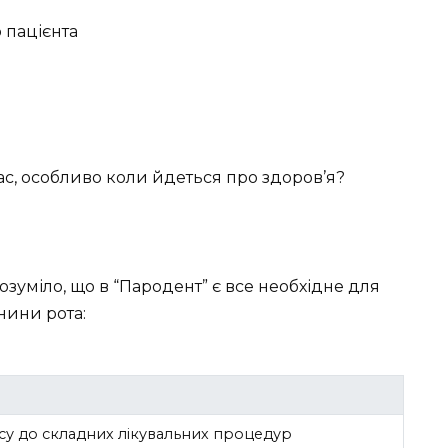
 пацієнта
ас, особливо коли йдеться про здоров’я?
розуміло, що в “Пародент” є все необхідне для
нини рота:
єсу до складних лікувальних процедур