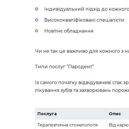
Індивідуальний підхід до кожного
Висококваліфіковані спеціалісти
Новітнє обладнання
Чи не так це важливо для кожного з н
Типи послуг “Пародент”
Із самого початку відвідувачеві стає з
лікування зубів та захворювань порож
Послуга
Опис
Терапевтична стоматологія
Від карі