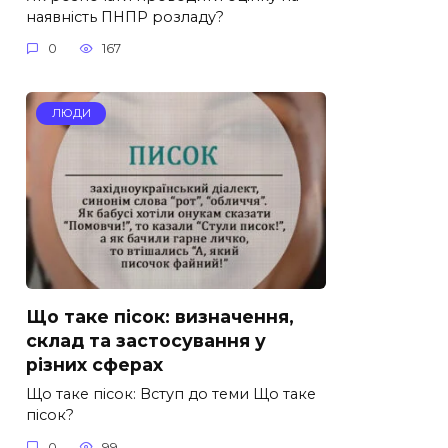
наявність ПНПР розладу?
0
167
ЛЮДИ
Що таке пісок: визначення,
склад та застосування у
різних сферах
Що таке пісок: Вступ до теми Що таке
пісок?
0
99