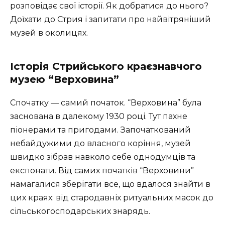
розповідає свої історії. Як добратися до нього?
Доїхати до Стрия і запитати про найвітряніший
музей в околицях.
Історія Стрийського краєзнавчого
музею “Верховина”
Спочатку — самий початок. “Верховина” була
заснована в далекому 1930 році. Тут пахне
піонерами та пригодами. Започаткований
небайдужими до власного коріння, музей
швидко зібрав навколо себе однодумців та
експонати. Від самих початків “Верховини”
намагалися зберігати все, що вдалося знайти в
цих краях: від стародавніх ритуальних масок до
сільськогосподарських знарядь.