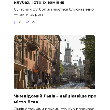
клубах, і хто їх замінив
Сучасний футбол змінюється блискавично
— тактики, ролі
0
77
Чим відомий Львів – найцікавіше про
місто Лева
Львів останніми роками стрімко розвиває