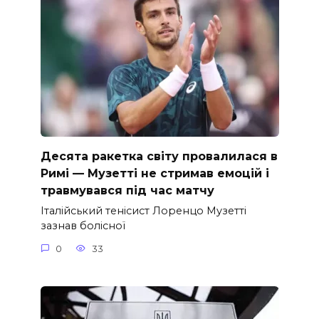
Десята ракетка світу провалилася в
Римі — Музетті не стримав емоцій і
травмувався під час матчу
Італійський тенісист Лоренцо Музетті
зазнав болісної
0
33