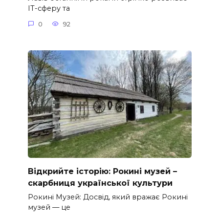
ІТ-сферу та
0
92
Відкрийте історію: Рокині музей –
скарбниця української культури
Рокині Музей: Досвід, який вражає Рокині
музей — це