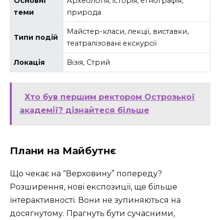
Основні
Археологія, історія, етнографія,
теми
природа
Майстер-класи, лекції, виставки,
Типи подій
театралізовані екскурсії
Локація
Візія, Стрий
Хто був першим ректором Острозької
академії? дізнайтеся більше
Плани на Майбутнє
Що чекає на “Верховину” попереду?
Розширення, нові експозиції, ще більше
інтерактивності. Вони не зупиняються на
досягнутому. Прагнуть бути сучасними,