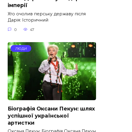
імперії
Хто очолив перську державу після
Дарія: Історичний
0
47
ЛЮДИ
Біографія Оксани Пекун: шлях
успішної української
артистки
Оксана Пекун: Біографія Оксана Пекун