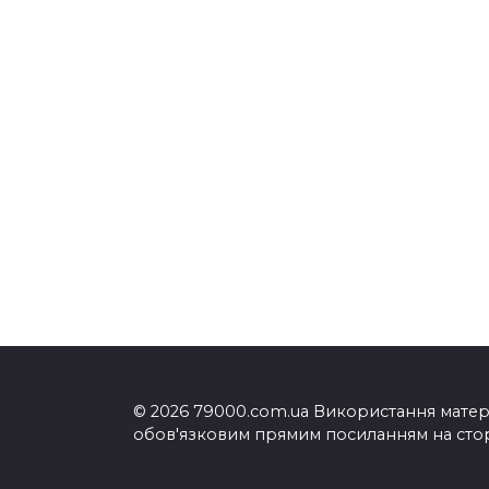
© 2026 79000.com.ua Використання матеріа
обов'язковим прямим посиланням на сторі