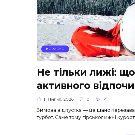
КОРИСНО
Не тільки лижі: щ
активного відпочи
11 Липня, 2026
0
14
Зимова відпустка — це шанс перезаван
турбот. Саме тому гірськолижні курор