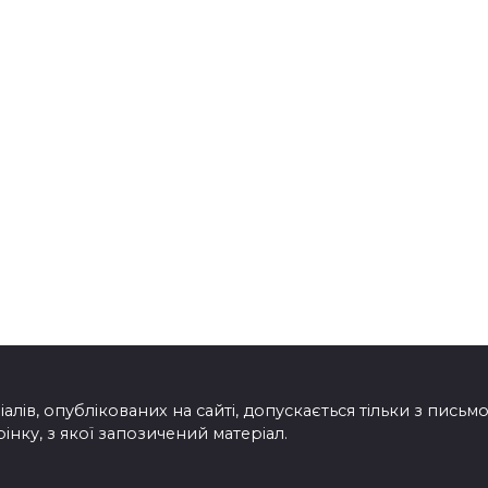
лів, опублікованих на сайті, допускається тільки з пись
нку, з якої запозичений матеріал.