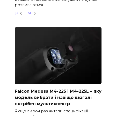
розвиваються
0
6
Falcon Medusa M4-225 і M4-225L – яку
модель вибрати і навіщо взагалі
потрібен мультиспектр
Якщо ви хоч раз читали специфікації