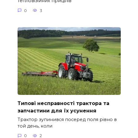
тепловізійних прицілів
0
3
Типові несправності трактора та
запчастини для їх усунення
Трактор зупинився посеред поля рівно в
той день, коли
0
2