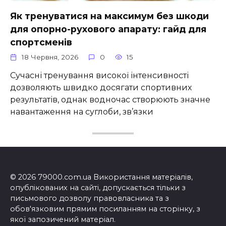
Як тренуватися на максимум без шкоди
для опорно-рухового апарату: гайд для
спортсменів
18 Червня, 2026
0
15
Сучасні тренування високої інтенсивності
дозволяють швидко досягати спортивних
результатів, однак водночас створюють значне
навантаження на суглоби, зв’язки
© 2026 79000.com.ua Використання матеріалів,
опублікованих на сайті, допускається тільки з
письмового дозволу правовласника та з
обов'язковим прямим посиланням на сторінку, з
якої запозичений матеріал.